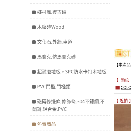
鄉村風,復古磚
木紋磚Wood
文化石,外牆,車道
馬賽克,仿馬賽克磚
【本產品
超耐磨地板。SPC防水卡扣木地板
【 顏色
PVC門檻,門檻類
▇
COL
【 近拍 
磁磚修邊條,修飾條,304不鏽鋼,不
鏽鋼,鋁合金,PVC
熱賣商品