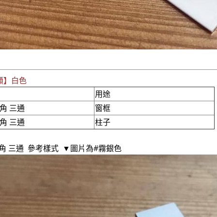
類】白色
用途
角 三通
窗框
角 三通
柱子
角 三通 參考樣式 ▼圖片為#霧銀色