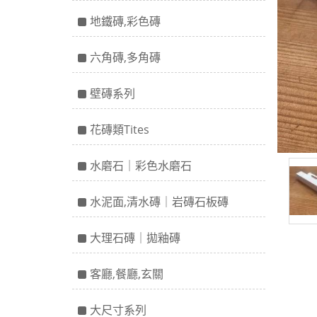
地鐵磚,彩色磚
六角磚,多角磚
壁磚系列
花磚類Tites
水磨石｜彩色水磨石
水泥面,清水磚｜岩磚石板磚
大理石磚｜拋釉磚
客廳,餐廳,玄關
大尺寸系列