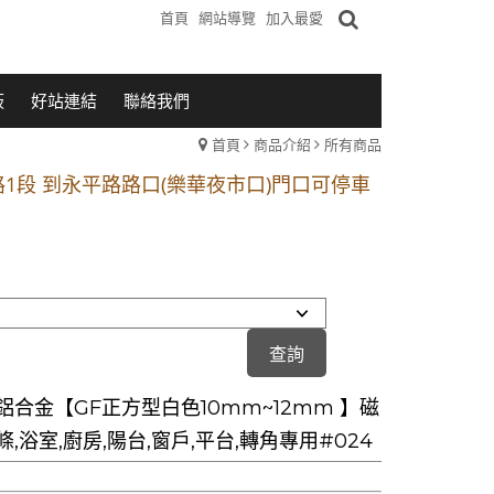
首頁
網站導覽
加入最愛
板
好站連結
聯絡我們
首頁
商品介紹
所有商品
1段 到永平路路口(樂華夜市口)門口可停車
站 2 號出口】往中山路1段139號約10分鐘
的客戶加入 LINE官方帳號@a0975005573
1段 到永平路路口(樂華夜市口)門口可停車
站 2 號出口】往中山路1段139號約10分鐘
的客戶加入 LINE官方帳號@a0975005573
鋁合金【GF正方型白色10mm~12mm 】磁
,浴室,廚房,陽台,窗戶,平台,轉角專用#024