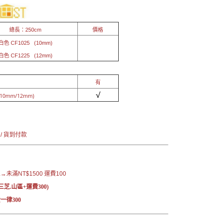
) 總長：250cm
價格
 CF1025 (10mm)
白色
CF1225 (12mm)
)
有
√
10mm/12mm)
：
 / 貨到付款
未滿NT$1500 運費100
三芝.山區+運費300)
一律300