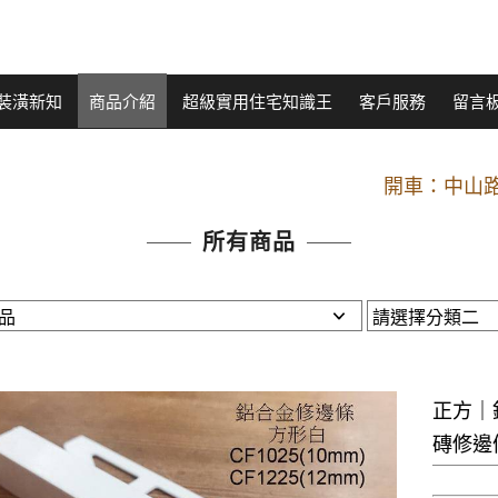
裝潢新知
商品介紹
超級實用住宅知識王
客戶服務
留言
開車：中山路
捷運： 中和線【頂溪
原Line已滿 無法加Line好友 請親愛
所有商品
開車：中山路
捷運： 中和線【頂溪
原Line已滿 無法加Line好友 請親愛
正方｜
磚修邊條