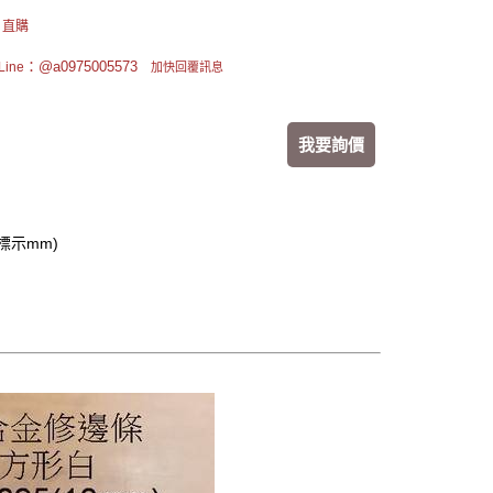
 直購
：@a0975005573
ine
加快回覆訊息
我要詢價
標示mm)