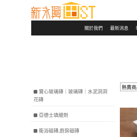
關於我們
最新消息
實心玻璃磚｜玻璃磚｜水泥洞洞
花磚
亞德士填縫劑
衛浴磁磚,廚房磁磚