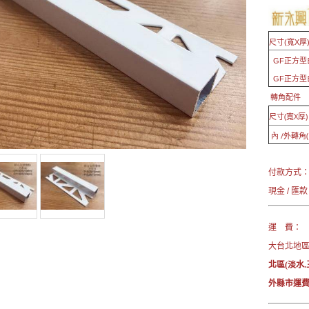
尺寸(寬X厚
GF正方型白色
GF正方型
轉角配件
尺寸(寬X厚
內 /外轉角(
付款方式
現金 / 匯款
運 費：
大台北地區→
北區(淡水.
外縣市運費