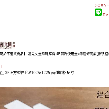
詢問庫存 +
官方L
屬於不退貨商品】 請先丈量磁磚厚度+粘著劑使用量=修邊條高度(括號裡
 】
GF正方型白色#1025/1225 兩種規格尺寸
OR
】