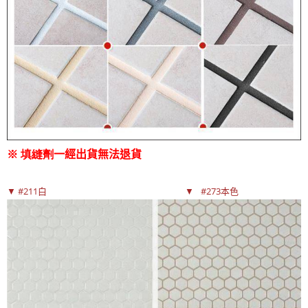
※ 填縫劑
一經出貨無法退貨
▼ #211白 ▼
#273本色