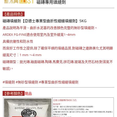
磁磚專用填縫劑
【產品特色】
磁磚填縫劑【亞德士專業型曲折性細縫填縫劑】5KG
產品說明為平滑、曲折水泥基的改善顏色完整的無砂型填縫劑。
ARDEX FG-FINE適合使用室內及室外縫寬1~4mm
具備抗黴性和防水性
而良好工作性之提供,除了確保平順的填縫品質,對磁磚之邊飾美化尤其明顯
縫寬尺寸：1 mm ～4 mm
磁磚類型：拋光磚,釉面磁磚,陶磚,馬賽克,拼花磚,玻璃及天然石材(對濕氣不
敏感)。
#填縫劑 #無砂型填縫劑 #專業型曲折性細縫填縫劑
【參考顏色】
現品