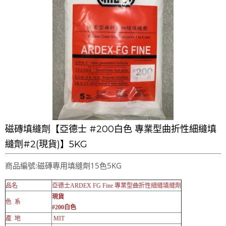
磁磚填縫劑【亞德士 #200白色 專業型曲折性細縫填
縫劑#2(現貨)】5KG
商品編號:磁磚專用填縫劑15色5KG
品名
亞德士ARDEX FG Fine 專業型曲折性細縫填縫劑
現貨
色 系
#200白色
產 地
MIT