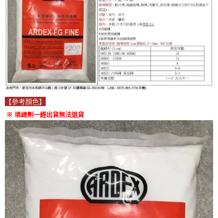
【參考顏色】
※ 填縫劑
一經出貨無法退貨