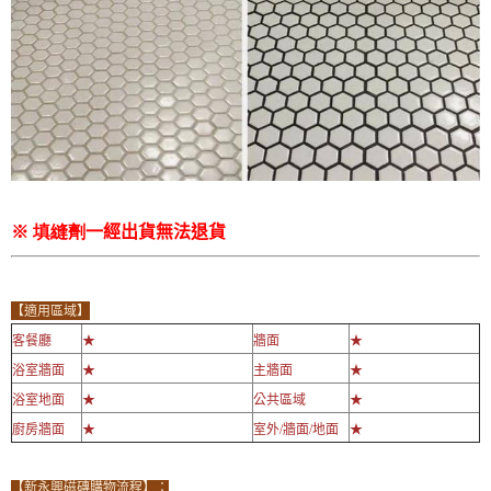
※ 填縫劑
一經出貨無法退貨
【適用區域】
客餐廳
★
牆面
★
浴室牆面
★
主牆面
★
浴室地面
★
公共區域
★
廚房牆面
★
室外/牆面/地面
★
【新永興磁磚購物流程】：