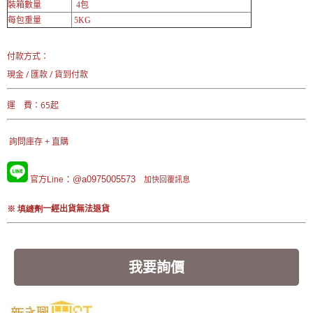
裝箱數量
4包
每包重量
5KG
付款方式：
現金 / 匯款 / 貨到付款
運 費：65起
詢問庫存 + 直購
：@a0975005573
官方Line
加快回覆訊息
※ 填縫劑
一經出貨無法退貨
我要詢價