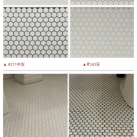
#
▲ #211中灰
▲
243牙