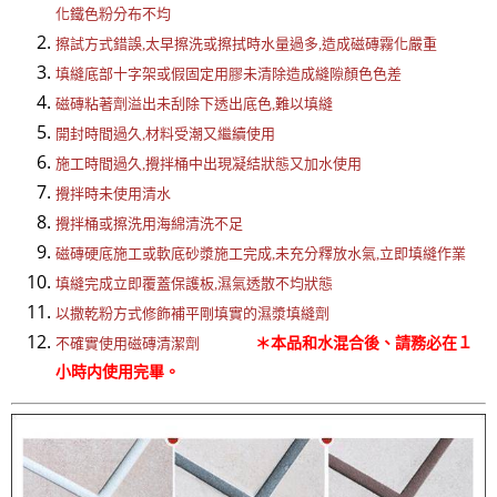
化鐵色粉分布不均
擦試方式錯誤,太早擦洗或擦拭時水量過多,造成磁磚霧化嚴重
填縫底部十字架或假固定用膠未清除造成縫隙顏色色差
磁磚粘著劑溢出未刮除下透出底色,難以填縫
開封時間過久,材料受潮又繼續使用
施工時間過久,攪拌桶中出現凝結狀態又加水使用
攪拌時未使用清水
攪拌桶或擦洗用海綿清洗不足
磁磚硬底施工或軟底砂漿施工完成,未充分釋放水氣,立即填縫作業
填縫完成立即覆蓋保護板,濕氣透散不均狀態
以撒乾粉方式修飾補平剛填實的濕漿填縫劑
＊本品和水混合後、請務必在１
不確實使用磁磚清潔劑
小時内使用完畢。