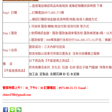
→直接電話確認商品有無現貨 或確認預購到貨時間 下單
Step1 訂購
→訂購電話0975-005-573陳
→確認訂購款項金額/送貨時間/地點/收貨人連絡方式
1.可採用 匯款/轉帳/來店付款/貨到付款 等方式
Step 2 匯款
2.依照確認金額，匯款/匯款後請來電告知 匯款帳號後3碼，以
3.匯款帳號：008華南銀行永和分行164-200-372-312戶名：陳麗
匯款成功，三天內即可送貨
Step 3 出貨
卸貨地點以貨車可停靠位置為主 沒有分送樓層之服務
以下商品為【不能退換之貨品】：
備 註
所有馬賽克系列 文化石 石頭 石材 抿石子類 門檻類 特殊外
【不能退換貨品】
加工品 定製品 玄關花磚 砂 石 水泥類
營業時間上午7：30_下午6：30 訂購電話：0975-00-55-73 Email：
shine4788@gmail.com