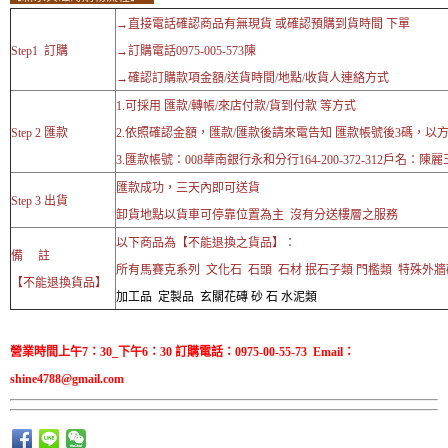
→直接電話確認商品有無現貨 或確認預購到貨時間 下單
Step1 訂購
→訂購電話0975-005-573陳
→確認訂購款項金額/送貨時間/地點/收貨人連絡方式
1.可採用 匯款/轉帳/來店付款/貨到付款 等方式
Step 2 匯款
2.依照確認金額，匯款/匯款後請來電告知 匯款帳號後3碼，以
3.匯款帳號：008華南銀行永和分行164-200-372-312戶名：陳麗
匯款成功，三天內即可送貨
Step 3 出貨
卸貨地點以貨車可停靠位置為主 沒有分送樓層之服務
以下商品為【不能退換之貨品】：
備 註
所有馬賽克系列 文化石 石頭 石材 抿石子類 門檻類 特殊外
【不能退換貨品】
加工品 定製品 玄關花磚 砂 石 水泥類
營業時間上午7：30_下午6：30 訂購電話：0975-00-55-73 Email：
shine4788@gmail.com