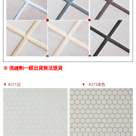
※ 填縫劑
一經出貨無法退貨
▼ #211白 ▼
#273本色