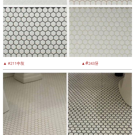
#
▲ #211中灰
▲
243牙