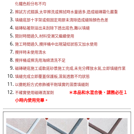
化鐵色粉分布不均
擦試方式錯誤,太早擦洗或擦拭時水量過多,造成磁磚霧化嚴重
填縫底部十字架或假固定用膠未清除造成縫隙顏色色差
磁磚粘著劑溢出未刮除下透出底色,難以填縫
開封時間過久,材料受潮又繼續使用
施工時間過久,攪拌桶中出現凝結狀態又加水使用
攪拌時未使用清水
攪拌桶或擦洗用海綿清洗不足
磁磚硬底施工或軟底砂漿施工完成,未充分釋放水氣,立即填縫作業
填縫完成立即覆蓋保護板,濕氣透散不均狀態
以撒乾粉方式修飾補平剛填實的濕漿填縫劑
＊本品和水混合後、請務必在１
不確實使用磁磚清潔劑
小時内使用完畢。