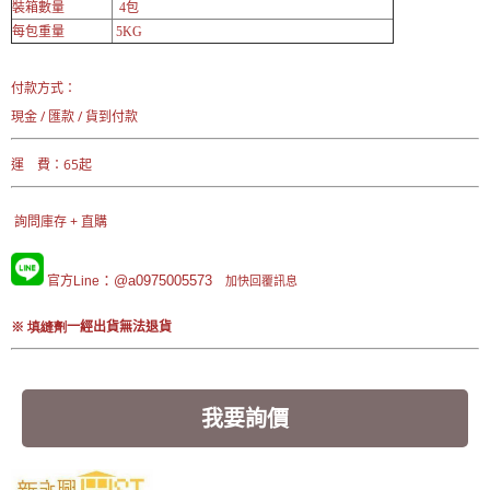
裝箱數量
4包
每包重量
5KG
付款方式：
現金 / 匯款 / 貨到付款
運 費：65起
詢問庫存 + 直購
：@a0975005573
官方Line
加快回覆訊息
※ 填縫劑
一經出貨無法退貨
我要詢價