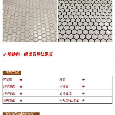
※ 填縫劑
一經出貨無法退貨
【適用區域】
客餐廳
★
牆面
★
浴室牆面
★
主牆面
★
浴室地面
★
公共區域
★
廚房牆面
★
室外/牆面/地面
★
【新永興磁磚購物流程】：