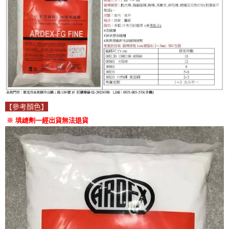
【參考顏色】
※ 填縫劑
一經出貨無法退貨