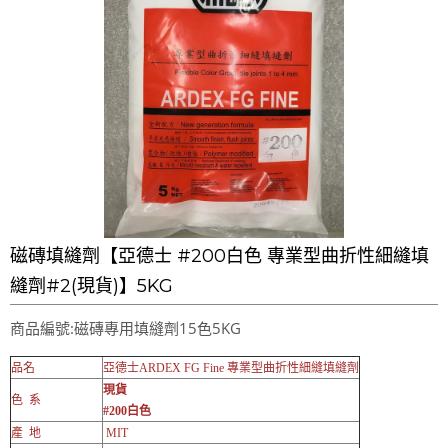
磁磚填縫劑【亞德士 #200白色 專業型曲折性細縫填
縫劑#2(現貨)】5KG
商品編號:磁磚專用填縫劑15色5KG
品名
亞德士ARDEX FG Fine 專業型曲折性細縫填縫劑
現貨
色 系
#200白色
產 地
MIT