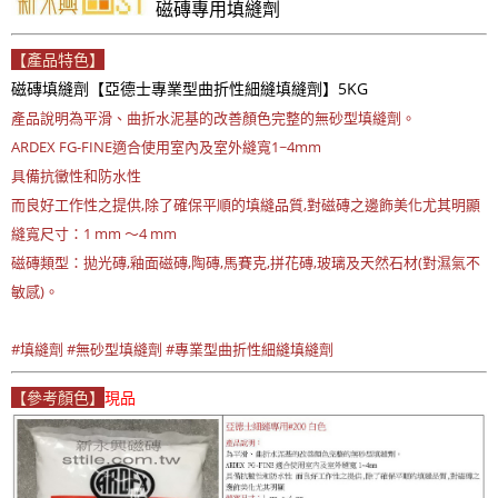
磁磚專用填縫劑
【產品特色】
磁磚填縫劑【亞德士專業型曲折性細縫填縫劑】5KG
產品說明為平滑、曲折水泥基的改善顏色完整的無砂型填縫劑。
ARDEX FG-FINE適合使用室內及室外縫寬1~4mm
具備抗黴性和防水性
而良好工作性之提供,除了確保平順的填縫品質,對磁磚之邊飾美化尤其明顯
縫寬尺寸：1 mm ～4 mm
磁磚類型：拋光磚,釉面磁磚,陶磚,馬賽克,拼花磚,玻璃及天然石材(對濕氣不
敏感)。
#填縫劑 #無砂型填縫劑 #專業型曲折性細縫填縫劑
【參考顏色】
現品