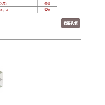
X厚)
價格
8 (cm)
電洽
我要詢價