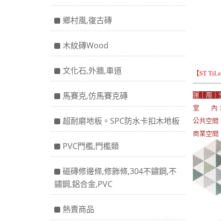
鄉村風,復古磚
木紋磚Wood
文化石,外牆,車道
【ST Ti
馬賽克,仿馬賽克磚
運｜用｜
室 內：
超耐磨地板。SPC防水卡扣木地板
公共空間：
商業空間
PVC門檻,門檻類
磁磚修邊條,修飾條,304不鏽鋼,不
鏽鋼,鋁合金,PVC
熱賣商品