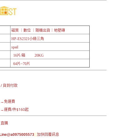
磁質 ｜數位 ｜
隨機出貨｜
地壁磚
HP-ES2321小綠三角
spail
16片/箱 20KG
64片~70片
：
 / 貨到付款
區→免運費
運費/件$160起
 直購
ine@a0975005573
加快回覆訊息