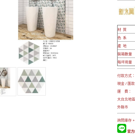
材 質
色 系
產 地
裝箱數量
每坪用量
付款方式
現金 / 匯款
運 費：
大台北地
外縣市 →
詢問庫存 +
官方L