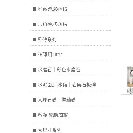
地鐵磚,彩色磚
六角磚,多角磚
壁磚系列
花磚類Tites
水磨石｜彩色水磨石
水泥面,清水磚｜岩磚石板磚
大理石磚｜拋釉磚
客廳,餐廳,玄關
大尺寸系列