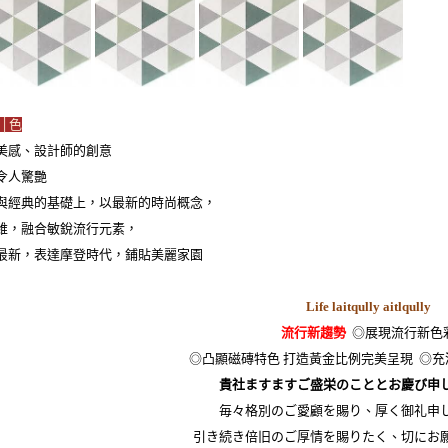
│色
美感、設計師的創意
令人驚艷
與經典的基礎上，以最新的時尚概念，
維，融合敏銳流行元素，
最新，表達摩登時代，鋪貼美麗家園
Life laitqully aitlqully
流行新趨勢
◎展現流行新色
◎凸顯磁磚特色 打造黃金比例完美呈現 ◎
貴社ますますご盛栄のこととお慶び申
毎々格別のご愛顧を賜り、厚く御礼申
引き続き倍旧のご厚情を賜りたく、切にお