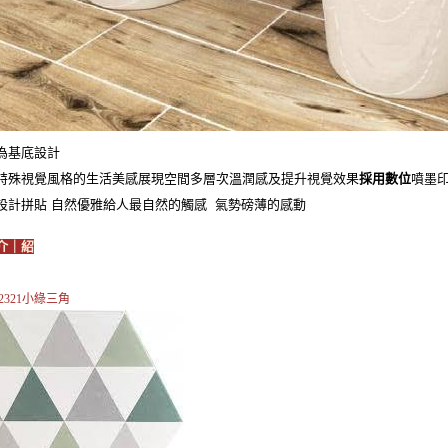
為基底設計
特殊視覺風格的生活美感
展現空間多層次溫潤感及提升視覺效果
採用數位
噴墨
設計拼貼 自然優雅
給人最自然的觸感 氣勢磅薄的感動
介｜紹
S2321小綠三角