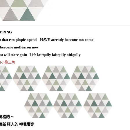
SPRING
t that two plopie opend HAVE atrrady beccone too come
 beecone mollearon now
st will store gain Life laitqully laitqully aitlqully
321小綠三角
漫風格的 ~
清新 迷人的 視覺饗宴