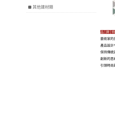
其他建材類
品│牌│特
藝術家的
產品設計
保持傳統
創新的思
引領時尚