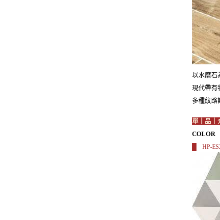
以水磨石
現代帶有
多種紋路
單｜品｜
COLOR
█
HP-E