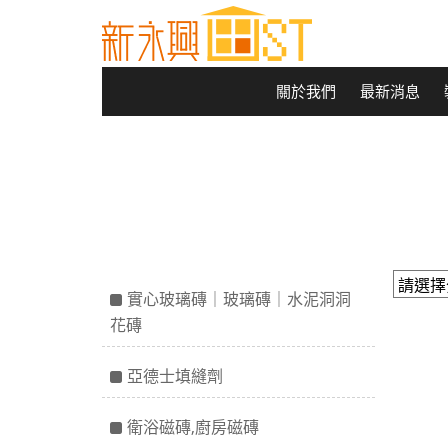
關於我們
最新消息
實心玻璃磚｜玻璃磚｜水泥洞洞
花磚
亞德士填縫劑
衛浴磁磚,廚房磁磚