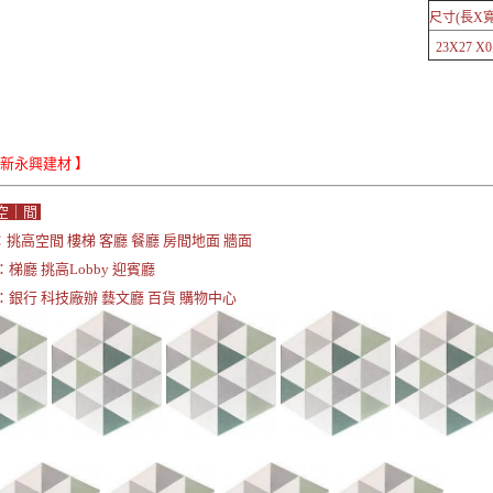
尺寸(長X寬
23X27 X0.
Le新永興建材 】
空｜間
挑高空間 樓梯 客廳 餐廳 房間地面 牆面
梯廳 挑高Lobby 迎賓廳
：銀行 科技廠辦 藝文廳 百貨 購物中心