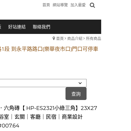
首頁
網站導覽
加入最愛
板
好站連結
聯絡我們
首頁
商品介紹
所有商品
1段 到永平路路口(樂華夜市口)門口可停車
站 2 號出口】往中山路1段139號約10分鐘
的客戶加入 LINE官方帳號@a0975005573
1段 到永平路路口(樂華夜市口)門口可停車
站 2 號出口】往中山路1段139號約10分鐘
的客戶加入 LINE官方帳號@a0975005573
六角磚【 HP-ES2321小綠三角】23X27
浴室｜玄關｜客廳｜民宿｜商業設計
#007.64