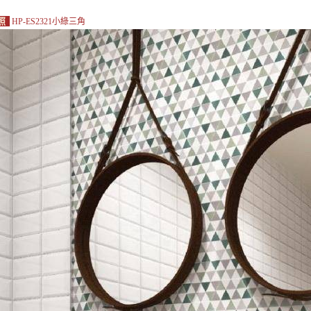
照
HP-ES2321小綠三角