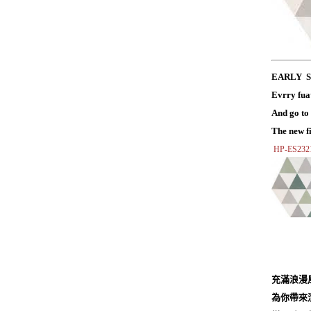
EARLY 
Evrry fua
And go to
The new fi
HP-ES2
充滿浪
為你帶來