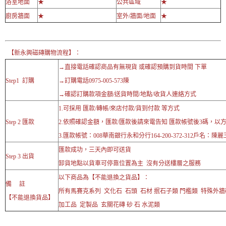
浴室地面
★
公共區域
★
廚房牆面
★
室外/牆面/地面
★
【新永興磁磚購物流程】：
→直接電話確認商品有無現貨 或確認預購到貨時間 下單
Step1 訂購
→訂購電話0975-005-573陳
→確認訂購款項金額/送貨時間/地點/收貨人連絡方式
1.可採用 匯款/轉帳/來店付款/貨到付款 等方式
Step 2 匯款
2.依照確認金額，匯款/匯款後請來電告知 匯款帳號後3碼，以
3.匯款帳號：008華南銀行永和分行164-200-372-312戶名：陳麗
匯款成功，三天內即可送貨
Step 3 出貨
卸貨地點以貨車可停靠位置為主 沒有分送樓層之服務
以下商品為【不能退換之貨品】：
備 註
所有馬賽克系列 文化石 石頭 石材 抿石子類 門檻類 特殊外
【不能退換貨品】
加工品 定製品 玄關花磚 砂 石 水泥類