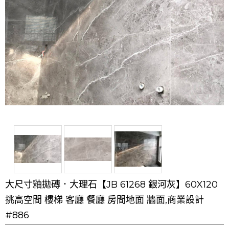
大尺寸釉拋磚．大理石【JB 61268 銀河灰】60X120
挑高空間 樓梯 客廳 餐廳 房間地面 牆面,商業設計
#886