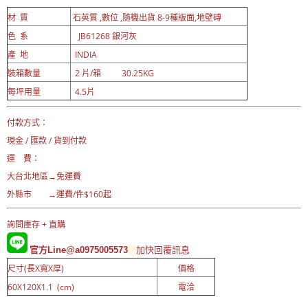
材 質
石英質 ,數位 ,隨機出貨 8-9種版面,地壁磚
色 系
JB61268 銀河灰
產 地
INDIA
裝箱數量
2 片/箱 30.25KG
每坪用量
4.5片
付款方式：
現金 / 匯款 / 貨到付款
運 費：
大台北地區→免運費
外縣市 →運費/件$160起
詢問庫存 + 直購
官方Line@a0975005573
加快回覆訊息
尺寸(長X寬X厚)
價格
60X120X1.1 (cm)
電洽