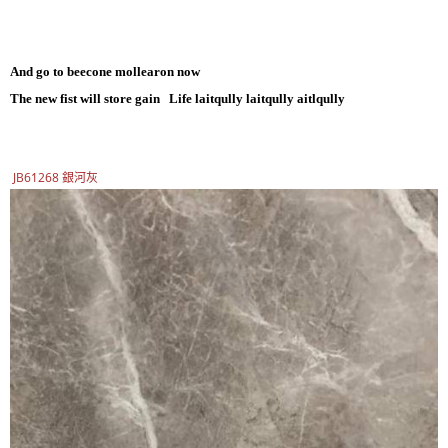
And go to beecone mollearon now
The new fist will store gain Life laitqully laitqully aitlqully
JB61268 銀河灰