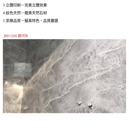
3.立體印刷－完美立體效果
4.紋色天然－媲美天然石材
5.至臻品質－擬真特色，品質嚴選
JB61268 銀河灰