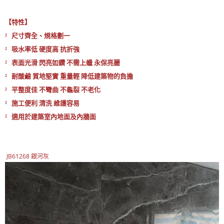
【特性】
² 尺寸齊全、規格劃一
² 吸水率低 硬度高 抗折強
² 表面光滑 閃亮如鑽 不需上蠟 永保亮麗
² 耐酸鹼 質地堅實 重量輕 降低建築物的負擔
² 平整度佳 不彎曲 不龜裂 不老化
² 施工便利 清洗 維護容易
² 適用於建築室內地面及內牆面
JB61268 銀河灰