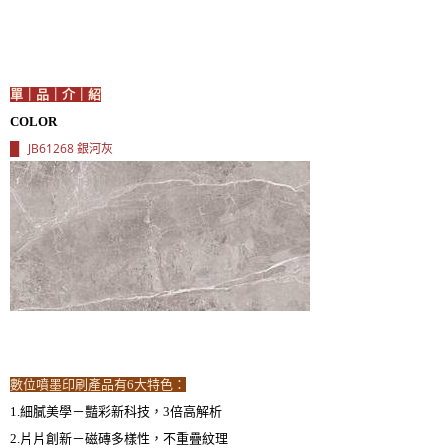
單｜品｜介｜紹
COLOR
JB61268 銀河灰
█
數位噴墨印刷產品有6大特色：
1.細膩美學－豔彩新科技，3倍高解析
2.片片創新－磁磚多樣性，不重疊紋理