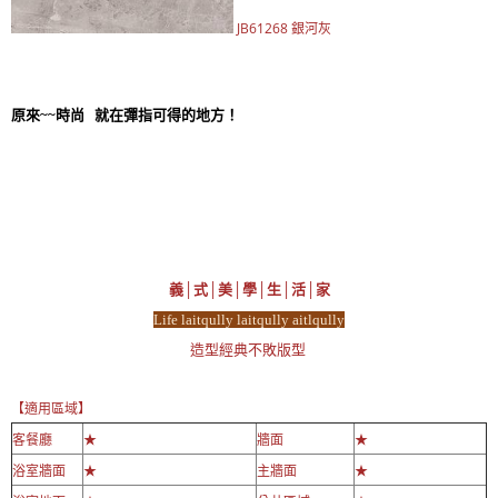
JB61268 銀河灰
原來~~時尚 就在彈指可得的地方！
義│式│美│學│生│活│家
Life laitqully laitqully aitlqully
造型經典不敗版型
【適用區域】
客餐廳
★
牆面
★
浴室牆面
★
主牆面
★