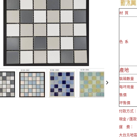
材 質
色 系
產地
裝箱數量
每坪用量
售價
坪售價
付款方式
現金 / 匯款
運 費：
大台北地區