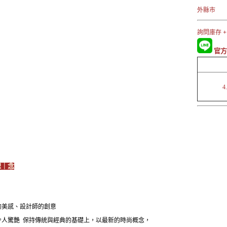
外縣市 →
詢問庫存 +
官方
4
理｜念
的美感、設計師的創意
令人驚艷 保持傳統與經典的基礎上，以最新的時尚概念，