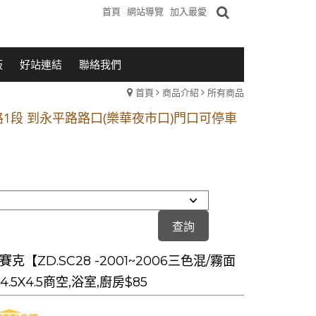
首頁
網站導覽
加入最愛
板
好站連結
聯絡我們
首頁
商品介紹
所有商品
1段 到永平路路口(樂華夜市口)門口可停車
站 2 號出口】往中山路1段139號約10分鐘
的客戶加入 LINE官方帳號@a0975005573
1段 到永平路路口(樂華夜市口)門口可停車
站 2 號出口】往中山路1段139號約10分鐘
的客戶加入 LINE官方帳號@a0975005573
賽克【ZD.SC28 -2001~2006三色混/霧面
4.5X4.5商空,浴室,廚房$85