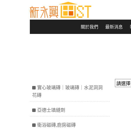
關於我們
最新消息
實心玻璃磚｜玻璃磚｜水泥洞洞
花磚
亞德士填縫劑
衛浴磁磚,廚房磁磚