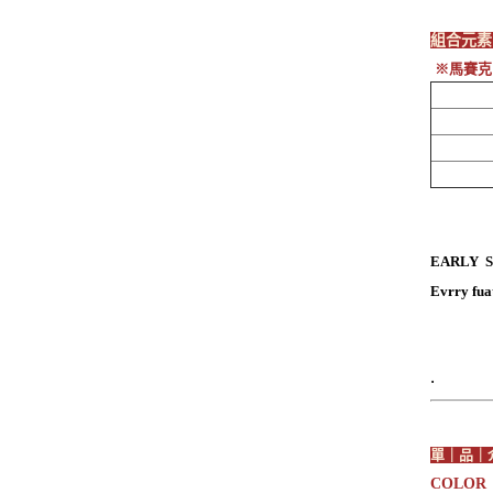
組合元
※
馬賽克
EARLY 
Evrry fua
.
單｜品｜
COLOR