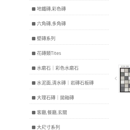
地鐵磚,彩色磚
六角磚,多角磚
壁磚系列
花磚類Tites
水磨石｜彩色水磨石
水泥面,清水磚｜岩磚石板磚
大理石磚｜拋釉磚
客廳,餐廳,玄關
大尺寸系列