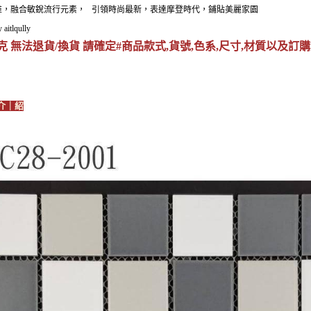
維，融合敏銳流行元素， 引領時尚最新，表達摩登時代，鋪貼美麗家園
y aitlqully
克 無法退貨/換貨 請確定#商品款式,貨號,色系,尺寸,材質以及訂
介｜紹