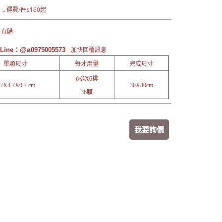
運費/件$160起
 直購
@a
Line：
0975005573
加快回覆訊息
單顆尺寸
每才用量
完成尺寸
6排X6排
.7X4.7X0.7 cm
30X30cm
36顆
我要詢價