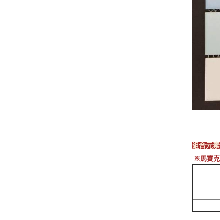
組合元
※
馬賽克