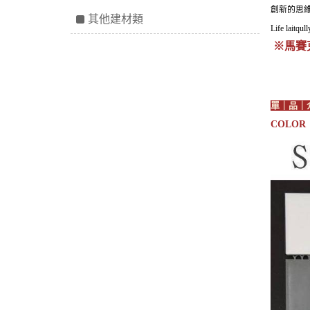
創新的思
其他建材類
Life laitqull
※
馬賽
單｜品｜
COLOR