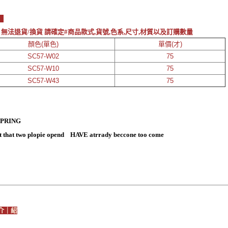
素
 無法退貨/換貨 請確定#商品款式,貨號,色系,尺寸,材質以及訂購數量
顏色(單色)
單價(才)
SC57-W02
75
SC57-W10
75
SC57-W43
75
SPRING
t that two plopie opend HAVE atrrady beccone too come
介｜紹