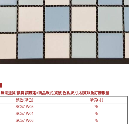
素
 無法退貨/換貨 請確定#商品款式,貨號,色系,尺寸,材質以及訂購數量
顏色(單色)
單價(才)
SC57-W05
75
SC57-W04
75
SC57-W06
75