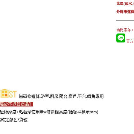
北區(淡水.
外縣市運費
詢問庫存 +
官方L
磁磚修邊條,浴室,廚房,陽台,窗戶,平台,轉角專用
屬於不退貨商品】
磁磚厚度+粘著劑使用量=修邊條高度(括號裡標示mm)
請確定顏色/貨號