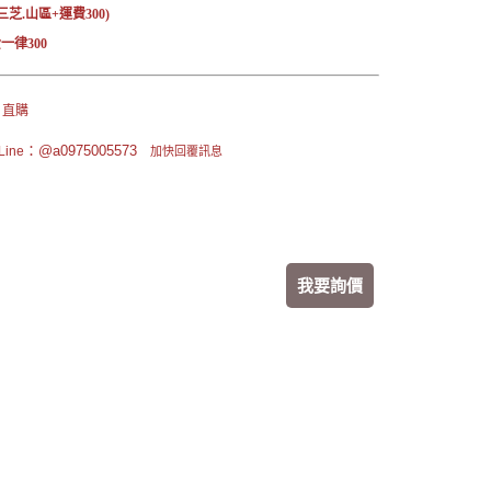
三芝.山區+運費300)
一律300
 直購
：@a0975005573
ine
加快回覆訊息
我要詢價