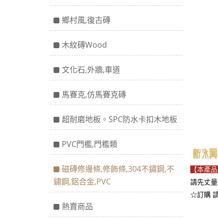
鄉村風,復古磚
木紋磚Wood
文化石,外牆,車道
馬賽克,仿馬賽克磚
超耐磨地板。SPC防水卡扣木地板
PVC門檻,門檻類
磁磚修邊條,修飾條,304不鏽鋼,不
【本產品
鏽鋼,鋁合金,PVC
請先丈量
☆訂購 
熱賣商品