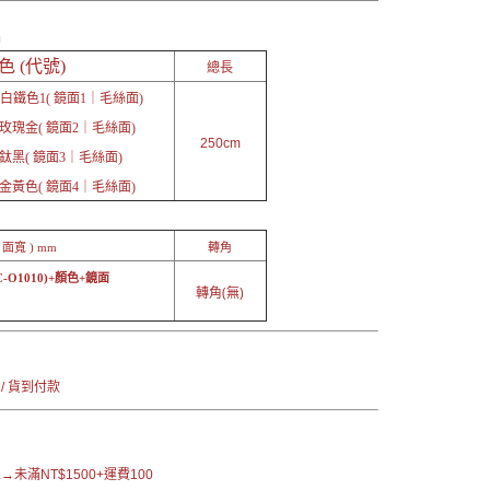
品
色 (代號)
總長
O白鐵色1( 鏡面1｜毛絲面)
玫瑰金( 鏡面2｜毛絲面)
250cm
鈦黑( 鏡面3｜毛絲面)
金黃色( 鏡面4｜毛絲面)
 面寬 ) mm
轉角
C-O1010)+顏色+鏡面
轉角(無)
：
 / 貨到付款
未滿NT$1500+運費100