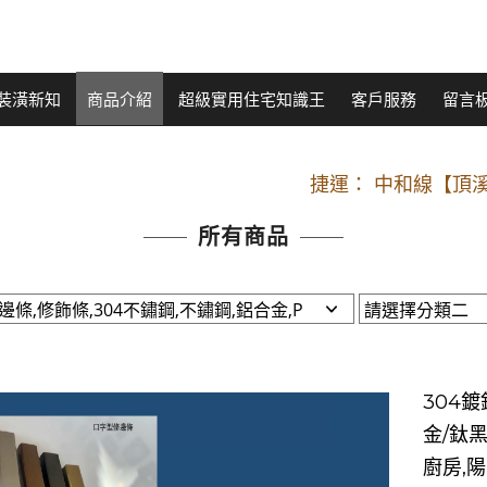
裝潢新知
商品介紹
超級實用住宅知識王
客戶服務
留言
開車：中山路
捷運： 中和線【頂溪
原Line已滿 無法加Line好友 請親愛
所有商品
開車：中山路
捷運： 中和線【頂溪
原Line已滿 無法加Line好友 請親愛
304鍍
金/鈦黑
廚房,陽