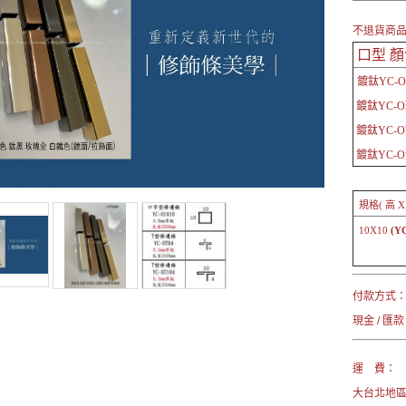
不退貨商
口型
顏
鍍鈦YC-
鍍鈦YC-
O
鍍鈦YC-
O
鍍鈦YC-
O
規格( 高 X
10X10
(Y
付款方式
現金 / 匯款
運 費：
大台北地區→