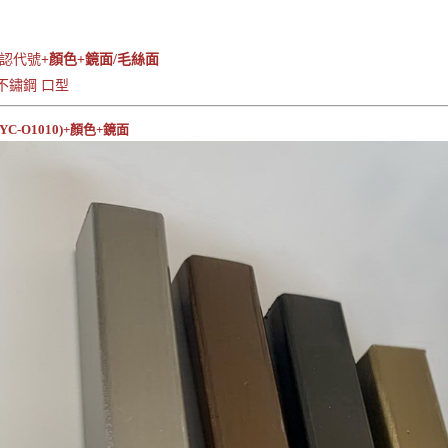
認代號
+顏色+鏡面/毛絲面
鈦不鏽鋼 口型
YC-O1010)+顏色+鏡面