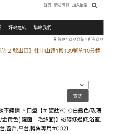
首頁
網站導覽
加入最愛
板
好站連結
聯絡我們
首頁
商品介紹
所有商品
1段 到永平路路口(樂華夜市口)門口可停車
站 2 號出口】往中山路1段139號約10分鐘
的客戶加入 LINE官方帳號@a0975005573
1段 到永平路路口(樂華夜市口)門口可停車
站 2 號出口】往中山路1段139號約10分鐘
的客戶加入 LINE官方帳號@a0975005573
鈦不鏽鋼 。口型【# 鍍鈦YC-O白鐵色/玫瑰
/金黃色( 鏡面｜毛絲面)】磁磚修邊條,浴室,
台,窗戶,平台,轉角專用#0021