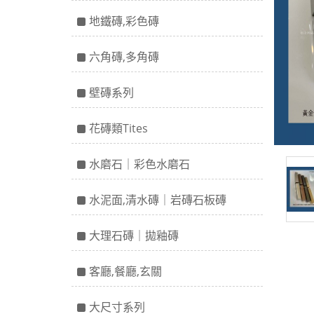
地鐵磚,彩色磚
六角磚,多角磚
壁磚系列
花磚類Tites
水磨石｜彩色水磨石
水泥面,清水磚｜岩磚石板磚
大理石磚｜拋釉磚
客廳,餐廳,玄關
大尺寸系列