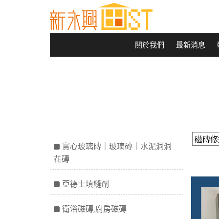
關於我們
最新消息
實心玻璃磚｜玻璃磚｜水泥洞洞
花磚
亞德士填縫劑
衛浴磁磚,廚房磁磚