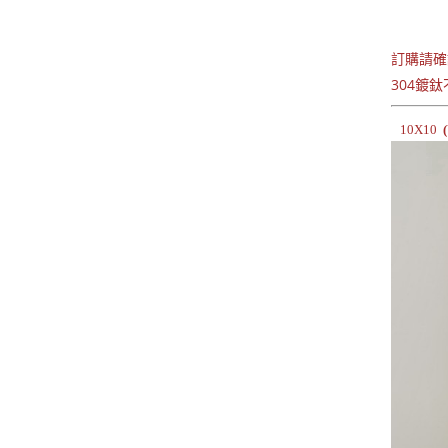
訂購請確
304鍍
10X10
(