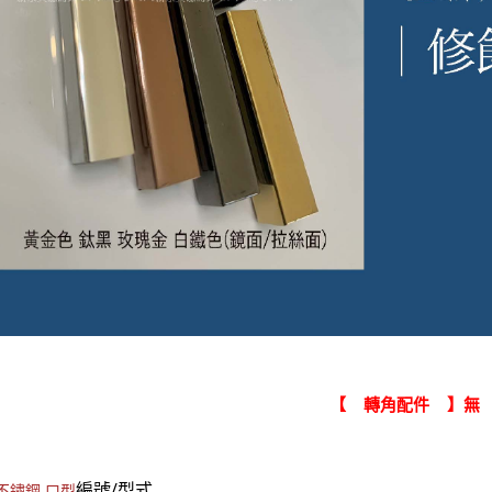
【 轉角配件 】無
編號/型式
鈦不鏽鋼 口型