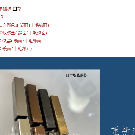
口
鈦不鏽鋼
型
OR
-O白鐵色1( 鏡面1｜毛絲面)
O
玫瑰金( 鏡面2｜毛絲面)
O
鈦黑( 鏡面3｜毛絲面)
鏡面4｜毛絲面)
O