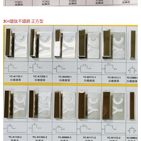
3
04鍍鈦不鏽鋼
正方型