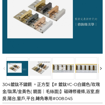
304鍍鈦不鏽鋼 。正方型【# 鍍鈦YC-O白鐵色/玫瑰
金/鈦黑/金黃色( 鏡面｜毛絲面)】磁磚修邊條,浴室,廚
房,陽台,窗戶,平台,轉角專用#008.045