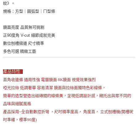
紋》。
規格：方型｜圓弧型｜ㄇ型條
鏡面亮度 品質無可挑剔
正90度角 V-cut 細節成就完美
數位刨槽摺邊 尺寸精準
多色可選 精緻工藝
產品特性:
直角收邊條 通用性強 電鍍鏡面 8K鏡面 視覺效果強烈
啞光拉絲 低調奢華 容易清潔 鏡面與拉絲面獨特色彩線條，
簡單的造型營造出磁磚間的線條美，呈現低調設計感，襯托出與眾不同的
品味與細膩風格
產品採用~全自動數控折彎 ，尺吋精準度高， 角度直， 立式刨槽機(開槽呎
吋準確，標準90度)