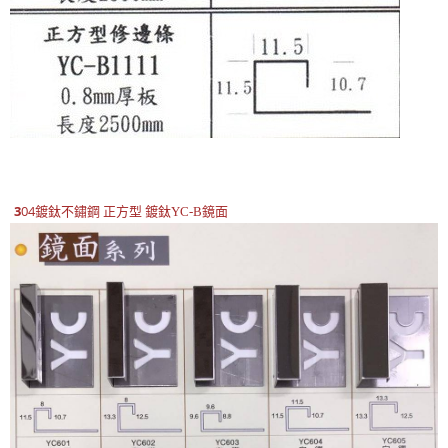
3
04鍍鈦不鏽鋼
正方型
鏡面
鍍鈦YC-B