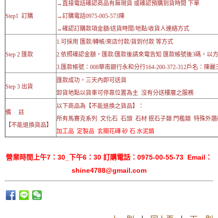
→直接電話確認商品有無現貨 或確認預購到貨時間 下單
Step1 訂購
→訂購電話0975-005-573陳
→確認訂購款項金額/送貨時間/地點/收貨人連絡方式
1.可採用 匯款/轉帳/來店付款/貨到付款 等方式
Step 2 匯款
2.依照確認金額，匯款/匯款後請來電告知 匯款帳號後3碼，以
3.匯款帳號：008華南銀行永和分行164-200-372-312戶名：陳麗
匯款成功，三天內即可送貨
Step 3 出貨
卸貨地點以貨車可停靠位置為主 沒有分送樓層之服務
以下商品為【不能退換之貨品】：
備 註
所有馬賽克系列 文化石 石頭 石材 抿石子類 門檻類 特殊外
【不能退換貨品】
加工品 定製品 玄關花磚 砂 石 水泥類
營業時間上午7：30_下午6：30 訂購電話：0975-00-55-73 Email：
shine4788@gmail.com