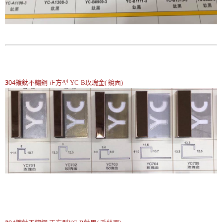
3
04鍍鈦不鏽鋼
正方型
YC-B玫瑰金( 鏡面)