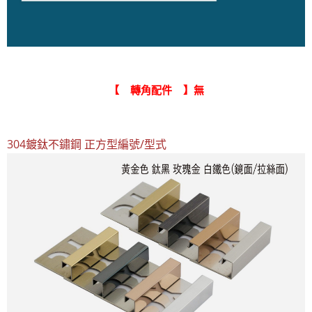
【 轉角配件 】無
304鍍鈦不鏽鋼 正方型編號/型式