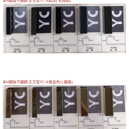
3
04鍍鈦不鏽鋼
正方型
YC-B鈦黑( 毛絲面)
3
04鍍鈦不鏽鋼
正方型
YC-B黃金色1( 鏡面)