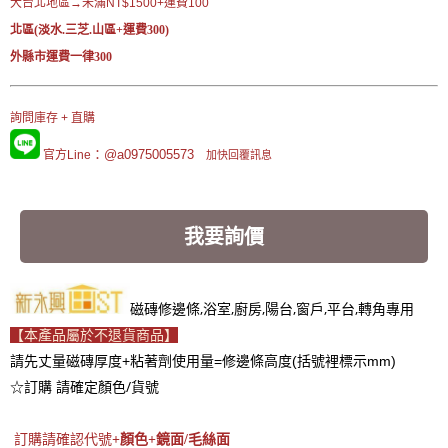
大台北地區→未滿NT$1500+運費100
北區(淡水.三芝.山區+運費300)
外縣市運費一律300
詢問庫存 + 直購
：@a0975005573
官方Line
加快回覆訊息
我要詢價
磁磚修邊條,浴室,廚房,陽台,窗戶,平台,轉角專用
【本產品屬於不退貨商品】
請先丈量磁磚厚度+粘著劑使用量=修邊條高度(括號裡標示mm)
☆訂購 請確定顏色/貨號
訂購請確認代號
+顏色+鏡面/毛絲面