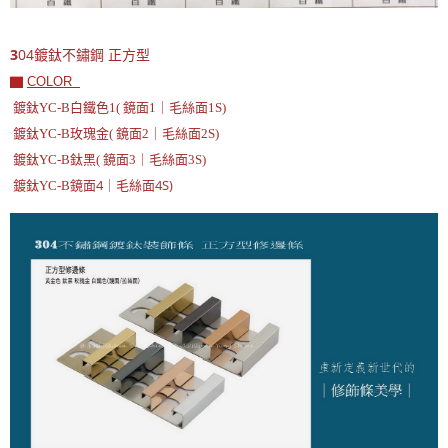
3
04鍍鈦不鏽鋼
正方型
▇
COLOR
鍍鈦YC-B白鐵色1( 鏡面1｜毛絲面1S)
鍍鈦YC-B玫瑰金( 鏡面2｜毛絲面2S)
鍍鈦YC-B鈦黑( 鏡面3｜毛絲面3S)
鏡面4｜毛絲面4S)
鍍鈦YC-B