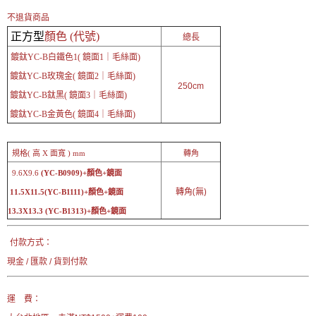
不退貨商品
正方型
顏色 (代號)
總長
鍍鈦YC-B白鐵色1( 鏡面1｜毛絲面)
鍍鈦YC-B
玫瑰金( 鏡面2｜毛絲面)
250cm
鍍鈦YC-B
鈦黑( 鏡面3｜毛絲面)
鍍鈦YC-B
金黃色( 鏡面4｜毛絲面)
規格( 高 X 面寬 ) mm
轉角
9.6X9.6
(YC-B0909)+顏色+鏡面
轉角(無)
11.5X11.5
(YC-B1111)+顏色+鏡面
13.3X13.3 (YC-B1313)+顏色+鏡面
付款方式：
現金 / 匯款 / 貨到付款
運 費：