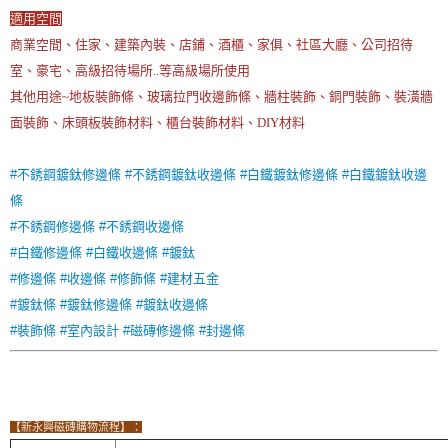
適用空間
商業空間、住家、建築內裝、店鋪、酒櫃、家俱、社區大廳、公司招待
室、豪宅、高級招待場所..等高級場所使用
其他用途~地板裝飾條、玻璃拉門收邊飾條、牆柱裝飾、銅門裝飾、裝潢牆
面裝飾、床頭板裝飾材料、櫃台裝飾材料、DIY材料
#不銹鋼鍍鈦修邊條
#不銹鋼鍍鈦收邊條
#白鐵鍍鈦修邊條
#白鐵鍍鈦收邊
條
#不銹鋼修邊條
#不銹鋼收邊條
#白鐵修邊條
#白鐵收邊條
#鍍鈦
#修邊條
#收邊條
#修飾條
#建材五金
#鍍鈦條
#鍍鈦修邊條
#鍍鈦收邊條
#裝飾條
#室內設計
#磁磚修邊條
#封邊條
【新永興磁磚購物流程】：