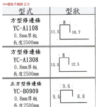
304鍍鈦不鏽鋼
正方