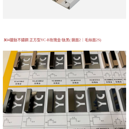
3
04鍍鈦不鏽鋼
正方型
YC-B玫瑰金/鈦黑( 鏡面2｜毛絲面2S)