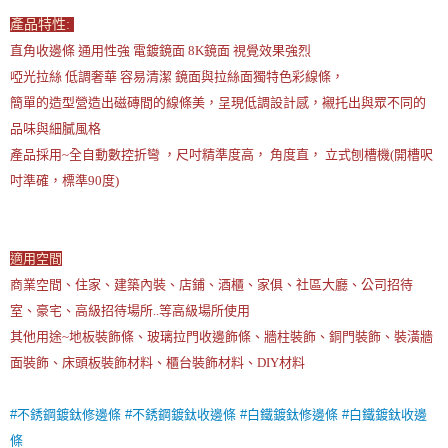
產品特性:
直角收邊條 通用性強 電鍍鏡面 8K鏡面 視覺效果強烈
啞光拉絲 低調奢華 容易清潔 鏡面與拉絲面獨特色彩線條，
簡單的造型營造出磁磚間的線條美，呈現低調設計感，襯托出與眾不同的
品味與細膩風格
產品採用~全自動數控折彎 ，尺吋精準度高， 角度直， 立式刨槽機(開槽呎
吋準確，標準90度)
適用空間
商業空間、住家、建築內裝、店鋪、酒櫃、家俱、社區大廳、公司招待
室、豪宅、高級招待場所..等高級場所使用
其他用途~地板裝飾條、玻璃拉門收邊飾條、牆柱裝飾、銅門裝飾、裝潢牆
面裝飾、床頭板裝飾材料、櫃台裝飾材料、DIY材料
#不銹鋼鍍鈦修邊條
#不銹鋼鍍鈦收邊條
#白鐵鍍鈦修邊條
#白鐵鍍鈦收邊
條