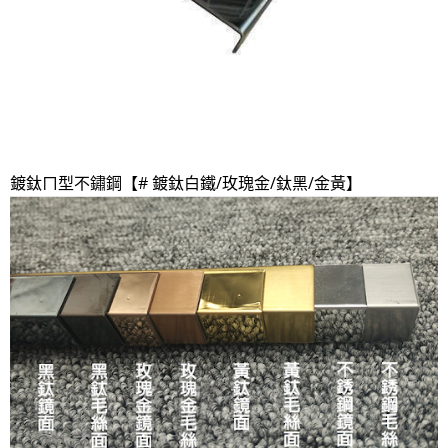
鍍鈦ㄇ型不鏽鋼【# 鍍鈦白鐵/玫瑰金/鈦黑/金黃】