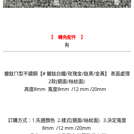
【 轉角配件 】
有
鍍鈦ㄇ型不鏽鋼【# 鍍鈦白鐵/玫瑰金/鈦黑/金黃】
表面處理
2款(鏡面/絲紋面)
高度8mm 寬度8mm /12 mm /20mm
訂購方式：1.先選顏色 2.樣式(鏡面/絲紋面) 3.決定寬度
8mm /12 mm /20mm