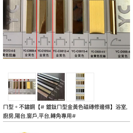
ㄇ型。不鏽鋼【# 鍍鈦ㄇ型金黃色磁磚修邊條】浴室,
廚房,陽台,窗戶,平台,轉角專用#