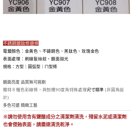
不銹鋼鍍鈦修邊條
電鍍顏色：金黃色、不鏽鋼色、黑鈦色、玫瑰金色
表面處理：刷線髮絲紋、鏡面拋光
規格：方型｜圓弧型｜ㄇ型條
鏡面亮度 品質無可挑剔
獨特８種色彩線條，與刨槽
90
度角特殊處理
尺寸精準
(
非圓角設
計
)
多色可選 精緻工藝
※
請勿使用含有鹽酸成分之清潔劑清洗，
殘留水泥或清潔劑
也會侵蝕表面，請盡速清洗乾淨
。