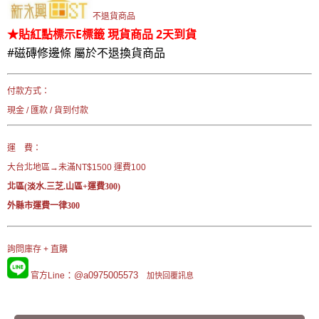
不退貨商品
★貼紅點標示E標籤 現貨商品 2天到貨
#磁磚修邊條 屬於不退換貨商品
付款方式：
現金 / 匯款 / 貨到付款
運 費：
大台北地區→未滿NT$1500 運費100
北區(淡水.三芝.山區+運費300)
外縣市運費一律300
詢問庫存 + 直購
：@a0975005573
官方Line
加快回覆訊息