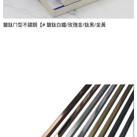
鍍鈦ㄇ型不鏽鋼【# 鍍鈦白鐵/玫瑰金/鈦黑/金黃