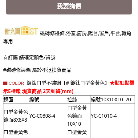
我要詢價
磁磚修邊條,浴室,廚房,陽台,窗戶,平台,轉角
專用
☆訂購 請確定顏色/貨號
#磁磚修邊條 屬於不退換貨商品
鍍鈦ㄇ型不鏽鋼【# 鍍鈦ㄇ型金黃色】
★貼紅點標
▇
COLOR
示E標籤 現貨商品 2天到貨(mm)
鏡面
編號
拉絲
編號10X10X10 20
ㄇ型金黃
ㄇ型金黃色
YC-C0808-4
色鏡面
YC-C1010-4
鏡面8X8X8
10X10
ㄇ型金黃色
ㄇ型金黃