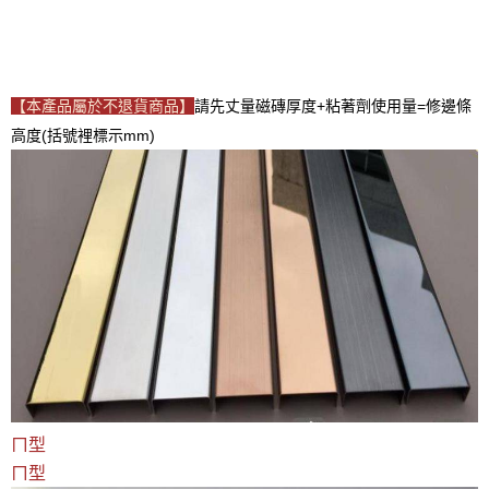
【本產品屬於不退貨商品】
請先丈量磁磚厚度+粘著劑使用量=修邊條
高度(括號裡標示mm)
ㄇ型
ㄇ型