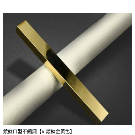
鍍鈦ㄇ型不鏽鋼【# 鍍鈦金黃色】