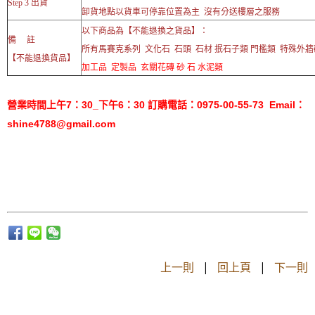
Step 3 出貨
卸貨地點以貨車可停靠位置為主 沒有分送樓層之服務
以下商品為【不能退換之貨品】：
備 註
所有馬賽克系列 文化石 石頭 石材 抿石子類 門檻類 特殊外
【不能退換貨品】
加工品 定製品 玄關花磚 砂 石 水泥類
營業時間上午7：30_下午6：30 訂購電話：0975-00-55-73 Email：
shine4788@gmail.com
上一則
|
回上頁
|
下一則