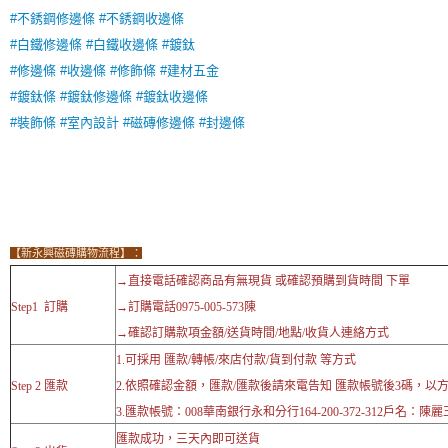
#不銹鋼修邊條
#不銹鋼收邊條
#白鐵修邊條
#白鐵收邊條
#鍍鈦
#修邊條
#收邊條
#修飾條
#建材五金
#鍍鈦條
#鍍鈦修邊條
#鍍鈦收邊條
#裝飾條
#室內設計
#磁磚修邊條
#封邊條
【新永興磁磚購物流程】：
→直接電話確認商品有無現貨 或確認預購到貨時間 下單
Step1 訂購
→訂購電話0975-005-573陳
→確認訂購款項金額/送貨時間/地點/收貨人連絡方式
1.可採用 匯款/轉帳/來店付款/貨到付款 等方式
Step 2 匯款
2.依照確認金額，匯款/匯款後請來電告知 匯款帳號後3碼，以
3.匯款帳號：008華南銀行永和分行164-200-372-312戶名：陳麗
匯款成功，三天內即可送貨