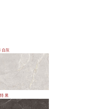
特 白灰
8特 黑