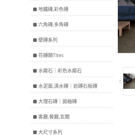
地鐵磚,彩色磚
六角磚,多角磚
壁磚系列
花磚類Tites
水磨石｜彩色水磨石
水泥面,清水磚｜岩磚石板磚
大理石磚｜拋釉磚
客廳,餐廳,玄關
大尺寸系列