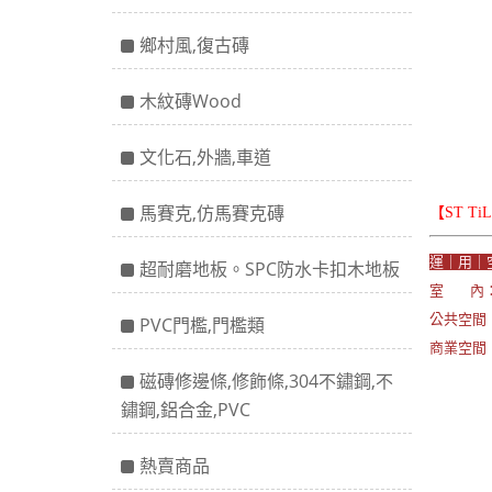
鄉村風,復古磚
木紋磚Wood
文化石,外牆,車道
馬賽克,仿馬賽克磚
【ST T
運｜用｜
超耐磨地板。SPC防水卡扣木地板
室 內：
公共空間：
PVC門檻,門檻類
商業空間
磁磚修邊條,修飾條,304不鏽鋼,不
鏽鋼,鋁合金,PVC
熱賣商品