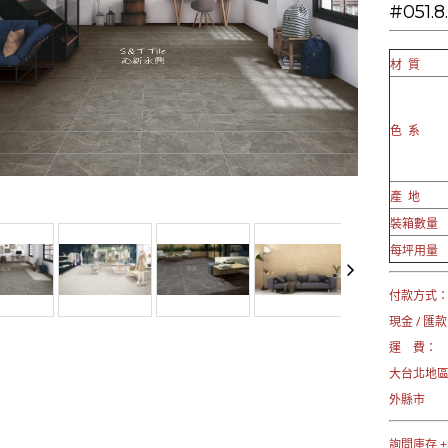
#051.8
材 質
色 系
產 地
裝箱數量
每坪用量
付款方式
現金 / 匯款
運 費：
大台北地
外縣市 →
詢問庫存 +