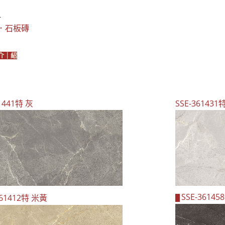
R
．石板磚
介｜紹
1441特 灰
SSE-361431
SSE-36145
361412特 米黃
█