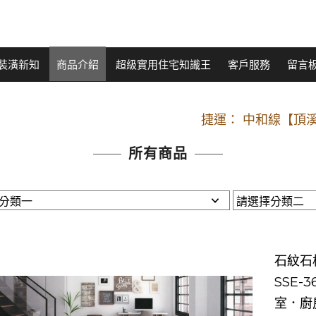
裝潢新知
商品介紹
超級實用住宅知識王
客戶服務
留言
開車：中山路
捷運： 中和線【頂溪
原Line已滿 無法加Line好友 請親愛
所有商品
開車：中山路
捷運： 中和線【頂溪
原Line已滿 無法加Line好友 請親愛
石紋石板
SSE-3
室．廚