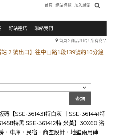
首頁
網站導覽
加入最愛
板
好站連結
聯絡我們
首頁
商品介紹
所有商品
1段 到永平路路口(樂華夜市口)門口可停車
站 2 號出口】往中山路1段139號約10分鐘
的客戶加入 LINE官方帳號@a0975005573
1段 到永平路路口(樂華夜市口)門口可停車
站 2 號出口】往中山路1段139號約10分鐘
的客戶加入 LINE官方帳號@a0975005573
磚【SSE-361431特白灰 ｜SSE-361441特
61458特黑 SSE-361412特 米黃】30X60 浴
房．車庫．民宿．商空設計．地壁兩用磚