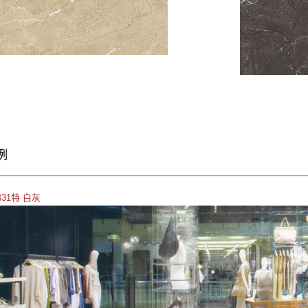
例
1431特 白灰