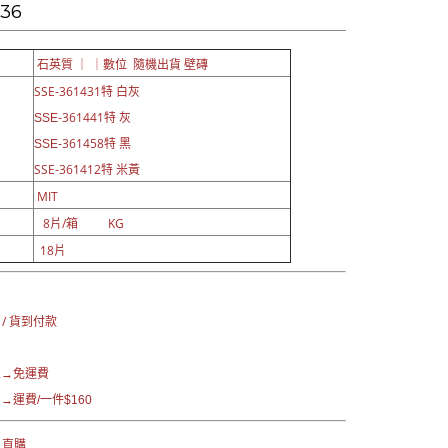
.36
石英質 ｜ ｜數位 隨機出貨 壁磚
SSE-361431特 白灰
361441特 灰
SSE-
361458特 黑
SSE-
SSE-361412特 米黃
MIT
8片/箱 KG
18片
：
 / 貨到付款
區→免運費
運費/一件$160
 直購