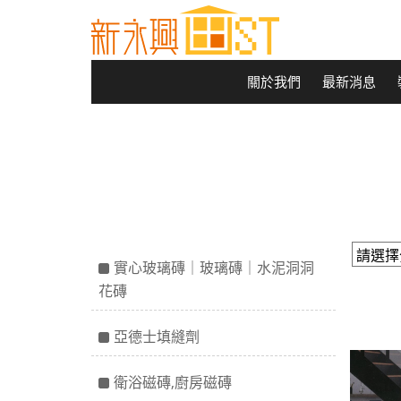
關於我們
最新消息
實心玻璃磚｜玻璃磚｜水泥洞洞
花磚
亞德士填縫劑
衛浴磁磚,廚房磁磚