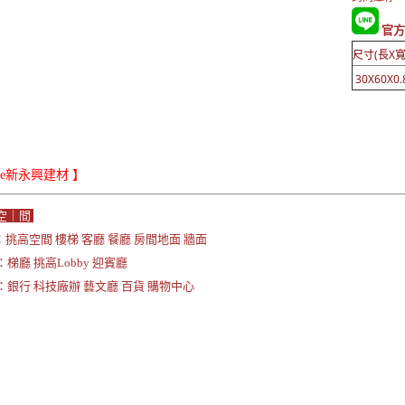
官方
尺寸(長X寬
30X60X0.
iLe新永興建材 】
空｜間
挑高空間 樓梯 客廳 餐廳 房間地面 牆面
梯廳 挑高Lobby 迎賓廳
：銀行 科技廠辦 藝文廳 百貨 購物中心