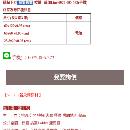
請點下方
我要詢價
按鍵 或加Line 0975-005-573(手機)
店家及時回覆訊息
尺寸(長X寬X厚)
價格
60x120x0.95 (cm)
60x60 x0.95 (cm)
電洽
25.8x29x0.95 (cm)
(手機) ：0975-005-573
我要詢價
【ST TiLe新永興建材 】
運｜用｜空｜間
室 內：挑高空間 樓梯 客廳 餐廳 房間地面 牆面
公共空間：梯廳 挑高Lobby 迎賓廳