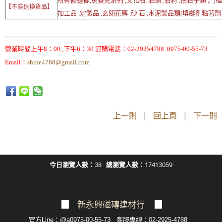
所有修邊條,馬賽克系列 ,文化石 ,石頭 ,石材 ,抿石子類 ,門檻
【不能退換貨品】
加工品 ,定製品 ,玄關花磚 ,砂 石 ,水泥製品類(填縫劑粘著劑..
營業時間上午8：00_下午6：30 訂購電話：02-29254788 0975-00-55-73
Email：
shine4788@gmail.com
上一則
|
回上頁
|
下一則
今日瀏覽人數：
38
總瀏覽人數：
17413059
▉
新永興磁磚建材行
▉
官方Line：@a0975-00-55-73 客服專線：02-2925-4788