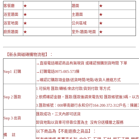
客餐廳
★
牆面
★
浴室牆面
★
主牆面
★
浴室地面
★
公共區域
★
廚房牆面
★
室外/牆面/地面
★
【新永興磁磚購物流程】：
→直接電話確認商品有無現貨 或確認預購到貨時間 下單
Step1 訂購
→訂購電話0975-005-573陳
→確認訂購款項金額/送貨時間/地點/收貨人連絡方式
1.可採用 匯款/轉帳/來店付款/貨到付款 等方式
Step 2 匯款
2.依照確認金額，匯款/匯款後請來電告知 匯款帳號後3碼，以
3.匯款帳號：008華南銀行永和分行164-200-372-312戶名：陳麗
匯款成功，三天內即可送貨
Step 3 出貨
卸貨地點以貨車可停靠位置為主 沒有分送樓層之服務
以下商品為【不能退換之貨品】：
備 註