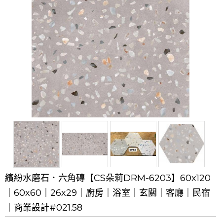
繽紛水磨石．六角磚【CS朵莉DRM-6203】60x120
｜60x60｜26x29｜廚房｜浴室｜玄關｜客廳｜民宿
｜商業設計#021.58