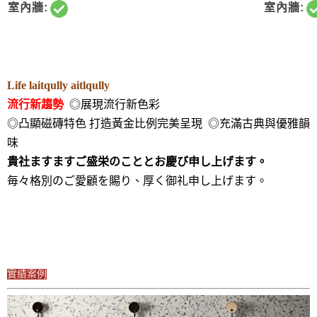
室內牆:
室內牆:
Life laitqully aitlqully
流行新趨勢
◎展現流行新色彩
◎凸顯磁磚特色 打造黃金比例完美呈現 ◎充滿古典與優雅韻
味
貴社ますますご盛栄のこととお慶び申し上げます。
毎々格別のご愛顧を賜り、厚く御礼申し上げます。
實績案例