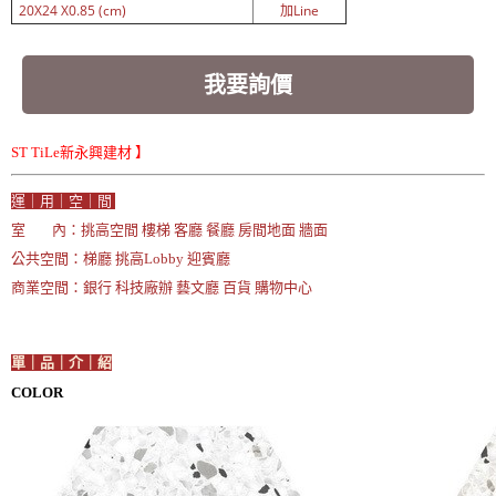
20X24 X0.85 (cm)
加Line
我要詢價
ST TiLe新永興建材 】
運｜用｜空｜間
室 內：挑高空間 樓梯 客廳 餐廳 房間地面 牆面
公共空間：梯廳 挑高Lobby 迎賓廳
商業空間：銀行 科技廠辦 藝文廳 百貨 購物中心
單｜品｜介｜紹
COLOR