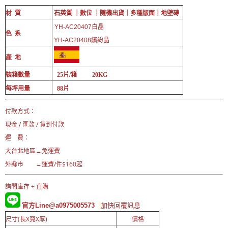
材 質
石英質 ｜數位 ｜
隨機出貨｜多
種版面｜
地壁磚
YH-AC20407白晶
色 系
YH-AC20408繽紛晶
產 地
裝箱數量
25片/箱 20KG
每坪用量
88片
付款方式：
現金 / 匯款 / 貨到付款
運 費：
大台北地區→免運費
外縣市 →運費/件$160起
詢問庫存 + 直購
官方Line@a0975005573
加快回覆訊息
尺寸(長X寬X厚)
價格