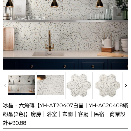
冰晶．六角磚【YH-AT20407白晶｜YH-AC20408繽
紛晶(2色)】廚房｜浴室｜玄關｜客廳｜民宿｜商業設
計#90.88