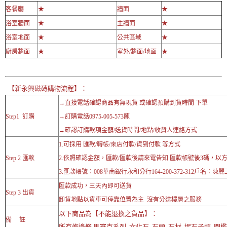
客餐廳
★
牆面
★
浴室牆面
★
主牆面
★
浴室地面
★
公共區域
★
廚房牆面
★
室外/牆面/地面
★
【新永興磁磚購物流程】：
→直接電話確認商品有無現貨 或確認預購到貨時間 下單
Step1 訂購
→訂購電話0975-005-573陳
→確認訂購款項金額/送貨時間/地點/收貨人連絡方式
1.可採用 匯款/轉帳/來店付款/貨到付款 等方式
Step 2 匯款
2.依照確認金額，匯款/匯款後請來電告知 匯款帳號後3碼，以
3.匯款帳號：008華南銀行永和分行164-200-372-312戶名：陳麗
匯款成功，三天內即可送貨
Step 3 出貨
卸貨地點以貨車可停靠位置為主 沒有分送樓層之服務
以下商品為【不能退換之貨品】：
備 註
所有修邊條,馬賽克系列 ,文化石 ,石頭 ,石材 ,抿石子類 ,門檻