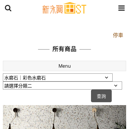
開車：中山路1段 到永平路路口(樂華夜市口)門口可
停車
捷運： 中和線【頂溪站 2 號出口】往中山路1段139
所有商品
號約10分鐘
原Line已滿 無法加Line好友 請親愛的客戶加入
Menu
LINE官方帳號@a0975005573
開車：中山路1段 到永平路路口(樂華夜市口)門口可
停車
捷運： 中和線【頂溪站 2 號出口】往中山路1段139
號約10分鐘
原Line已滿 無法加Line好友 請親愛的客戶加入
LINE官方帳號@a0975005573