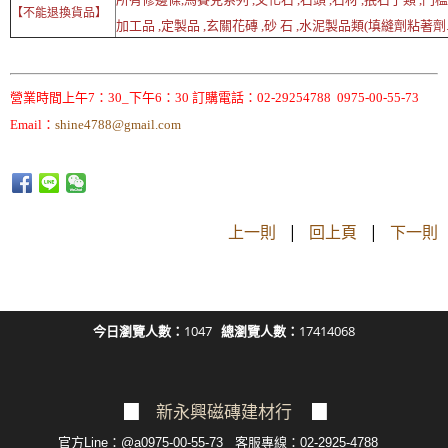
【不能退換貨品】
加工品 ,定製品 ,玄關花磚 ,砂 石 ,水泥製品類(填縫劑粘著劑..
營業時間上午7：30_下午6：30 訂購電話：02-29254788 0975-00-55-73
Email：
shine4788@gmail.com
上一則
|
回上頁
|
下一則
今日瀏覽人數：
1047
總瀏覽人數：
17414068
▉
新永興磁磚建材行
▉
官方Line：@a0975-00-55-73 客服專線：02-2925-4788