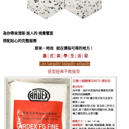
為你帶來清新 迷人的 視覺饗宴
搭配貼心的完整服務
原來~~時尚 就在彈指可得的地方！
義│式│美│學│生│活│家
Life laitqully laitqully aitlqully
造型經典不敗版型