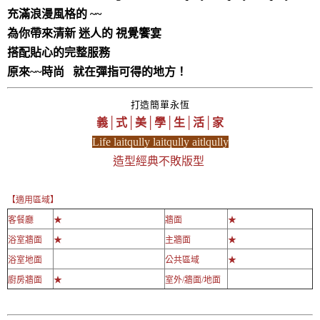
充滿浪漫風格的 ~~
為你帶來清新 迷人的 視覺饗宴
搭配貼心的完整服務
原來~~時尚 就在彈指可得的地方！
打造簡單永恆
義│式│美│學│生│活│家
Life laitqully laitqully aitlqully
造型經典不敗版型
【適用區域】
客餐廳
★
牆面
★
浴室牆面
★
主牆面
★
浴室地面
公共區域
★
廚房牆面
★
室外/牆面/地面