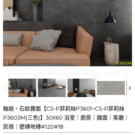
釉拋。石紋霧面【CS-P菲莉絲P3601~CS-P菲莉絲
P3603M(三色)】30X60 浴室｜廚房｜牆面｜客廳｜
民宿｜壁磚地磚#120#18