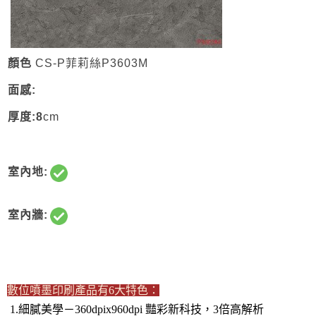
顏色
CS-P菲莉絲P3603M
面感:
厚度:8
cm
室內地:
室內牆:
數位噴墨印刷產品有6大特色：
1.細膩美學－360dpix960dpi 豔彩新科技，3倍高解析