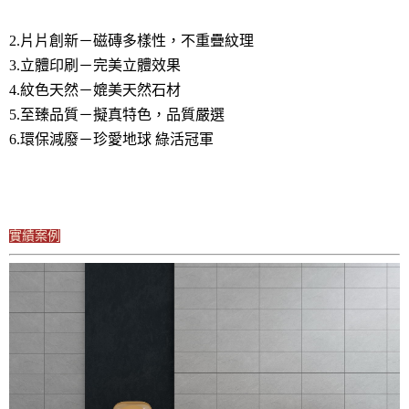
2.片片創新－磁磚多樣性，不重疊紋理
3.立體印刷－完美立體效果
4.紋色天然－媲美天然石材
5.至臻品質－擬真特色，品質嚴選
6.環保減廢－珍愛地球 綠活冠軍
實績案例