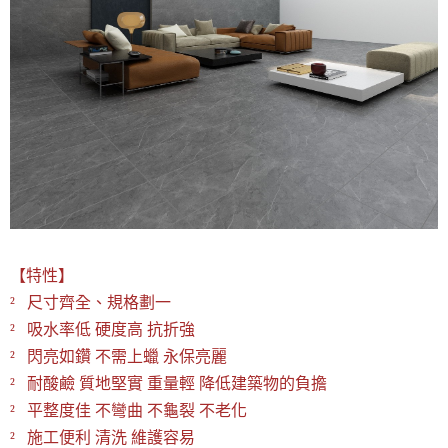
【特性】
² 尺寸齊全、規格劃一
² 吸水率低 硬度高 抗折強
² 閃亮如鑽 不需上蠟 永保亮麗
² 耐酸鹼 質地堅實 重量輕 降低建築物的負擔
² 平整度佳 不彎曲 不龜裂 不老化
² 施工便利 清洗 維護容易