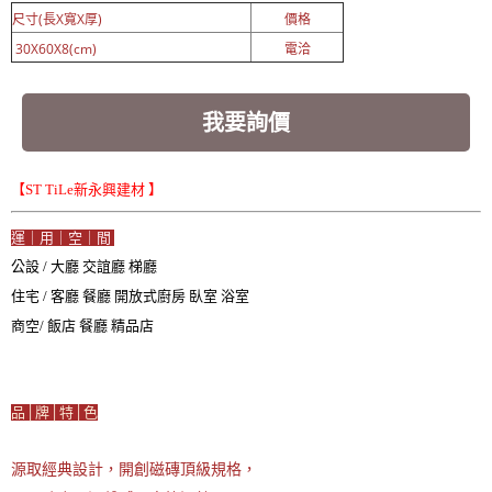
尺寸(長X寬X厚)
價格
30X60X8(cm)
電洽
我要詢價
【ST TiLe新永興建材 】
運｜用｜空｜間
公設 / 大廳 交誼廳 梯廳
住宅 / 客廳 餐廳 開放式廚房 臥室 浴室
商空/ 飯店 餐廳 精品店
品│牌│特│色
源取經典設計，開創磁磚頂級規格，