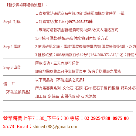
【新永興磁磚購物流程】：
→直接電話確認商品有無現貨 或確認預購到貨時間 下單
Step1 訂購
→訂購電話
(加 Line )0975-005-573陳
→確認訂購款項金額/送貨時間/地點/收貨人連絡方式
1.可採用 匯款/轉帳/來店付款/貨到付款 等方式
Step 2 匯款
2.依照確認金額，匯款/匯款後請來電告知 匯款帳號後3碼，以
3.匯款帳號：008華南銀行永和分行164-200-372-312戶名：陳麗
匯款成功，三天內即可送貨
Step 3 出貨
卸貨地點以貨車可停靠位置為主 沒有分送樓層之服務
以下商品為【不能退換之貨品】：
備 註
所有馬賽克系列 文化石 石頭 石材 抿石子類 門檻類 特殊外
【不能退換貨品】
加工品 定製品 玄關花磚 砂 石 水泥類
營業時間上午7：30_下午6：30 專線：
02-29254788 0975-00-
55-73
Email：
shine4788@gmail.com