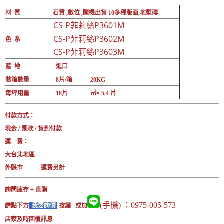
材 質
石質 ,數位 ,隨機出貨 10多種版面,地壁磚
CS-P菲莉絲P3601M
CS-P菲莉絲P3602M
色 系
CS-P菲莉絲P3603M
產 地
進口
裝箱數量
8片/箱 20KG
每坪用量
18片 ㎡= 5.4 片
付款方式：
現金 / 匯款 / 貨到付款
運 費：
大台北地區→
外縣市 →運費另計
詢問庫存 + 直購
(手機) ：0975-005-573
請點下方
我要詢價
按鍵 或加
店家及時回覆訊息