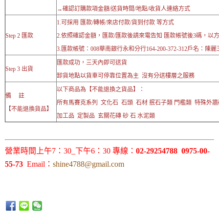
→確認訂購款項金額/送貨時間/地點/收貨人連絡方式
1.可採用 匯款/轉帳/來店付款/貨到付款 等方式
Step 2 匯款
2.依照確認金額，匯款/匯款後請來電告知 匯款帳號後3碼，以
3.匯款帳號：008華南銀行永和分行164-200-372-312戶名：陳麗
匯款成功，三天內即可送貨
Step 3 出貨
卸貨地點以貨車可停靠位置為主 沒有分送樓層之服務
以下商品為【不能退換之貨品】：
備 註
所有馬賽克系列 文化石 石頭 石材 抿石子類 門檻類 特殊外
【不能退換貨品】
加工品 定製品 玄關花磚 砂 石 水泥類
營業時間上午7：30_下午6：30 專線：
02-29254788 0975-00-
55-73
Email：
shine4788@gmail.com