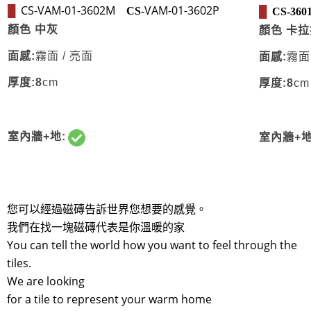
CS-VAM-01-3602M
VAM-01-3602P
█
CS-
█
CS-36
顏色 中灰
顏色 卡拉
面感:
霧面 / 亮面
面感:
霧面
厚度:8
cm
厚度:8
cm
室內牆+地:
室內牆+地
您可以經過磁磚告訴世界您想要的感覺。
我們在找一塊磁磚代表是你溫暖的家
You can tell the world how you want to feel through the
tiles.
We are looking
for a tile to represent your warm home