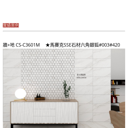
實績案例
牆+地 CS-C3601M ★馬賽克SSE石材六角銀狐#003#420