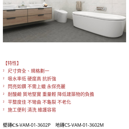
【特性】
² 尺寸齊全、規格劃一
² 吸水率低 硬度高 抗折強
² 閃亮如鑽 不需上蠟 永保亮麗
² 耐酸鹼 質地堅實 重量輕 降低建築物的負擔
² 平整度佳 不彎曲 不龜裂 不老化
² 施工便利 清洗 維護容易
壁磚
VAM-01-3602P 地磚CS-VAM-01-3602M
CS-