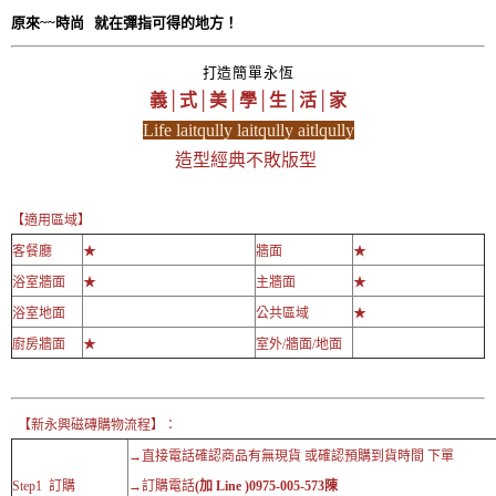
原來~~時尚 就在彈指可得的地方！
打造簡單永恆
義│式│美│學│生│活│家
Life laitqully laitqully aitlqully
造型經典不敗版型
【適用區域】
客餐廳
★
牆面
★
浴室牆面
★
主牆面
★
浴室地面
公共區域
★
廚房牆面
★
室外/牆面/地面
【新永興磁磚購物流程】：
→直接電話確認商品有無現貨 或確認預購到貨時間 下單
Step1 訂購
→訂購電話
(加 Line )0975-005-573陳