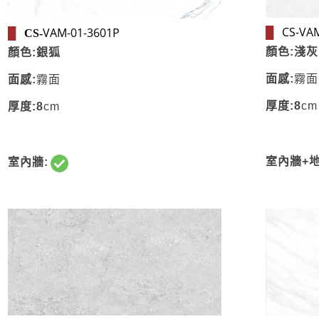
CS-VAM
VAM-01-3601P
█
█
CS-
顏色:淺灰
顏色:銀狐
面感:
霧面
面感:
霧面
厚度:8
cm
厚度:8
cm
室內牆+地
室內牆: