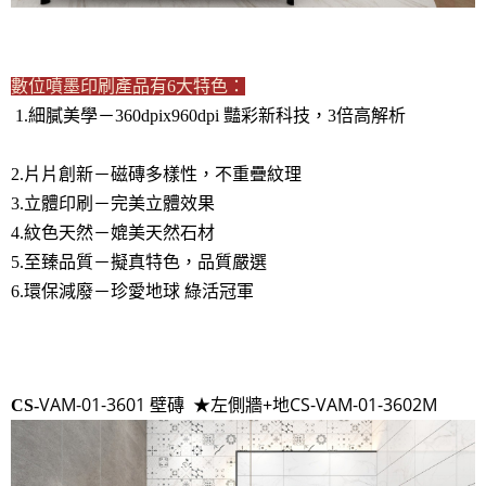
數位噴墨印刷產品有6大特色：
1.細膩美學－360dpix960dpi 豔彩新科技，3倍高解析
2.片片創新－磁磚多樣性，不重疊紋理
3.立體印刷－完美立體效果
4.紋色天然－媲美天然石材
5.至臻品質－擬真特色，品質嚴選
6.環保減廢－珍愛地球 綠活冠軍
VAM-01-3601 壁磚 ★左側牆+地CS-VAM-01-3602M
CS-