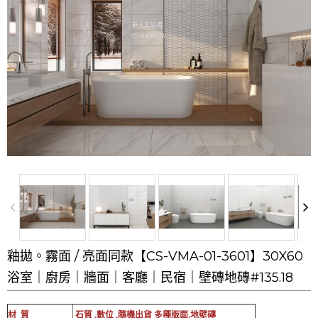
釉拋。霧面 / 亮面同款【CS-VMA-01-3601】30X60
浴室｜廚房｜牆面｜客廳｜民宿｜壁磚地磚#135.18
材 質
石質 ,數位 ,隨機出貨 多種版面,地壁磚