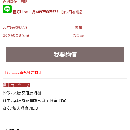
詢問庫存 + 直購
@a
官方Line：
0975005573
加快回覆訊息
尺寸(長X寬X厚)
價格
30 X 60 X 8 (cm)
加 Line
我要詢價
【ST TiLe新永興建材 】
運｜用｜空｜間
公設 / 大廳 交誼廳 梯廳
住宅 / 客廳 餐廳 開放式廚房 臥室 浴室
商空/ 飯店 餐廳 精品店