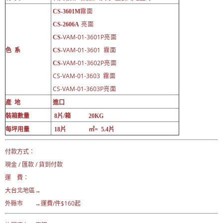
CS-3601M
霧面
CS-2606A
亮面
VAM-01-3601P
CS-
亮面
VAM-01-3601
色 系
CS-
霧面
VAM-01-3602P
CS-
亮面
CS-VAM-01-3603
霧面
CS-VAM-01-3603P
亮面
產 地
進口
裝箱數量
8片/箱 20KG
每坪用量
18片 ㎡= 5.4片
付款方式：
現金 / 匯款 / 貨到付款
運 費：
大台北地區→
外縣市 →運費/件$160起