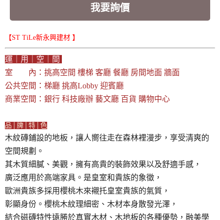
我要詢價
【ST TiLe新永興建材 】
運｜用｜空｜間
室 內：挑高空間 樓梯 客廳 餐廳 房間地面 牆面
公共空間：梯廳 挑高Lobby 迎賓廳
商業空間：銀行 科技廠辦 藝文廳 百貨 購物中心
品│牌│特│色
木紋磚鋪設的地板，讓人嚮往走在森林裡漫步，享受清爽的
空間規劃。
其木質細膩、美觀，擁有高貴的裝飾效果以及舒適手感，
廣泛應用於高端家具。是皇室和貴族的象徵，
歐洲貴族多採用櫻桃木來襯托皇室貴族的氣質，
彰顯身份。櫻桃木紋理細密、木材本身散發光澤，
結合磁磚特性遠勝於真實木材、木地板的各種優勢，融美學