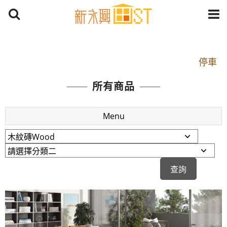
開車：中山路1段 到永平路路口(樂華夜市口)門口可
停車
捷運： 中和線【頂溪站 2 號出口】往中山路1段139
所有商品
號約10分鐘
原Line已滿 無法加Line好友 請親愛的客戶加入
Menu
LINE官方帳號@a0975005573
開車：中山路1段 到永平路路口(樂華夜市口)門口可
停車
捷運： 中和線【頂溪站 2 號出口】往中山路1段139
號約10分鐘
原Line已滿 無法加Line好友 請親愛的客戶加入
LINE官方帳號@a0975005573