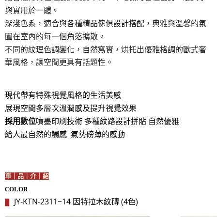
與實用於一體。
深淺色系，適合與各種精品傢俱設計搭配，典雅與溫馨的氛
圍在室內的每一個角落擴散。
不同的紋理色調變化，自然寫實，烘托出優雅格調的歐式奢
華風格，讓空間更具有話題性。
現代帶有特殊視覺風格的生活美感
展現空間多層次溫潤感及提升視覺效果
採用數位
噴墨印刷技術 多種紋路設計拼貼 自然優雅
給人最自然的觸感 氣勢磅薄的感動
單｜品｜介｜紹
COLOR
JY-KTN-2311~14 因特拉木紋磚 (4色)
█