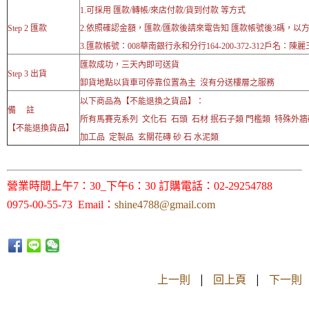
1.可採用 匯款/轉帳/來店付款/貨到付款 等方式
Step 2 匯款
2.依照確認金額，匯款/匯款後請來電告知 匯款帳號後3碼，以
3.匯款帳號：008華南銀行永和分行164-200-372-312戶名：陳麗
匯款成功，三天內即可送貨
Step 3 出貨
卸貨地點以貨車可停靠位置為主 沒有分送樓層之服務
以下商品為【不能退換之貨品】：
備 註
所有馬賽克系列 文化石 石頭 石材 抿石子類 門檻類 特殊外
【不能退換貨品】
加工品 定製品 玄關花磚 砂 石 水泥類
營業時間上午7：30_下午6：30 訂購電話：02-29254788
0975-00-55-73 Email：
shine4788@gmail.com
上一則
|
回上頁
|
下一則