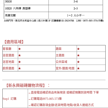
【適用區域】
客餐廳
★
牆面
★
浴室牆面
★
主牆面
★
浴室地面
★
公共區域
★
廚房牆面
★
室外/牆面/地面
★
【新永興磁磚購物流程】：
→直接電話確認商品有無現貨 或確認預購到貨時間 下單
Step1 訂購
→訂購電話0975-005-573陳
→確認訂購款項金額/送貨時間/地點/收貨人連絡方式