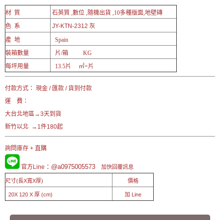
材 質
石英質 ,數位 ,隨機出貨 ,10多種版面,地壁磚
色 系
JY-KTN-2312 灰
產 地
Spain
裝箱數量
片/箱 KG
每坪用量
13.5片 ㎡=片
付款方式： 現金 / 匯款 / 貨到付款
運 費：
大台北地區→3天到貨
新竹以北 →1件180起
詢問庫存 + 直購
：@a0975005573
官方Line
加快回覆訊息
尺寸(長X寬X厚)
價格
20X 120 X 厚 (cm)
加 Line