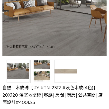
自然。木紋磚【 JY-KTN-2312 #灰色木紋(4色)】
20X120 浴室地壁磚│客廳│房間│廚房│公共空間│店
面設計#40013.5