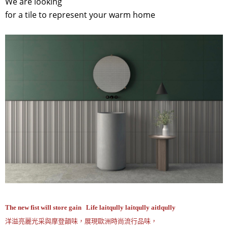
We are looking
for a tile to represent your warm home
The new fist will store gain Life laitqully laitqully aitlqully
洋溢亮麗光采與摩登韻味，展現歐洲時尚流行品味，