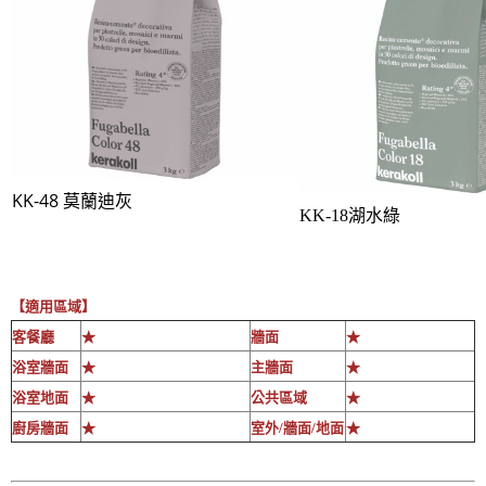
KK-48 莫蘭迪灰
KK-18湖水綠
【適用區域】
客餐廳
★
牆面
★
浴室牆面
★
主牆面
★
浴室地面
★
公共區域
★
廚房牆面
★
室外/牆面/地面
★