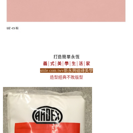
打造簡單永恆
義│式│美│學│生│活│家
sttile.com.twv新永興磁磚美學
造型經典不敗版型