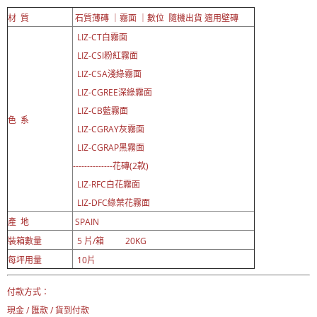
材 質
石質薄磚 ｜霧面 ｜數位 隨機出貨 適用壁磚
LIZ-CT白霧
面
LIZ-CSI粉紅霧面
LIZ-CSA淺綠霧面
LIZ-CGREE深綠霧面
LIZ-CB藍霧面
色 系
LIZ-CGRAY灰霧面
LIZ-CGRAP黑霧面
--------------花磚(2款)
LIZ-RFC白花霧面
LIZ-DFC綠葉花霧面
產 地
SPAIN
裝箱數量
5 片/箱 20KG
每坪用量
10片
付款方式：
現金 / 匯款 / 貨到付款