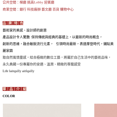
公共空間：梯廳 挑高Lobby 迎賓廳
商業空間：銀行 科技廠辦 藝文廳 百貨 購物中心
品│牌│特│色
藝術家的美感、設計師的創意
產品設計令人驚艷 保持傳統與經典的基礎上，以最新的時尚概念，
創新的思維，融合敏銳流行元素， 引領時尚最新，表達摩登時代，鋪貼美
麗家園
取自然風情靈感，結合極緻的數位工藝，將屬於自己生活中的藝術品味，
永久典藏一份專屬你的安適、溫潤、精緻的尊寵感受
Life laitqully aitlqully
單｜品｜介｜紹
COLOR