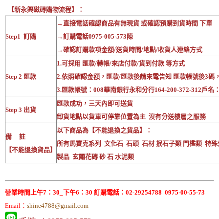
【新永興磁磚購物流程】：
→直接電話確認商品有無現貨 或確認預購到貨時間 下單
S
tep1 訂購
→訂購電話0975-005-573陳
→確認訂購款項金額/送貨時間/地點/收貨人連絡方式
1.可採用 匯款/轉帳/來店付款/貨到付款 等方式
Step 2 匯款
2.依照確認金額，匯款/匯款後請來電告知 匯款帳號後3碼
3.匯款帳號：008華南銀行永和分行164-200-372-312戶
匯款成功，三天內即可送貨
Step 3 出貨
卸貨地點以貨車可停靠位置為主 沒有分送樓層之服務
以下商品為【不能退換之貨品】：
備 註
所有馬賽克系列 文化石 石頭 石材 抿石子類 門檻類 特殊
【不能退換貨品】
製品 玄關花磚 砂 石 水泥類
營
業時間上午7：30_下午6：30 訂購電話：02-29254788 0975-00-55-73
Email：
shine4788@gmail.com