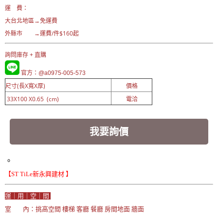
運 費：
大台北地區→免運費
外縣市 →運費/件$160起
詢問庫存 + 直購
官方：@a0975-005-573
尺寸(長X寬X厚)
價格
33X100 X0.65 (cm)
電洽
我要詢價
。
【ST TiLe新永興建材 】
運｜用｜空｜間
室 內：挑高空間 樓梯 客廳 餐廳 房間地面 牆面