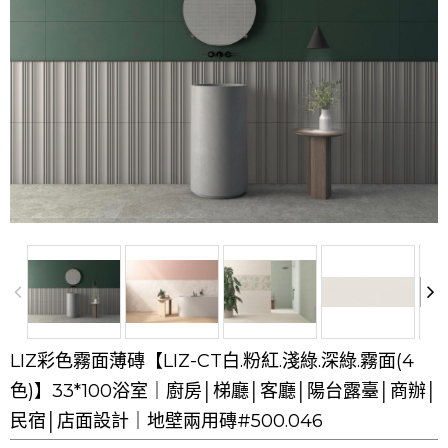
LIZ彩色霧面薄磚【LIZ-CT白.粉紅.淺綠.深綠.霧面(4
色)】33*100浴室｜廚房│梯廳│客廳│陽台露臺│商辦│
民宿│店面設計｜地壁兩用磚#500.046