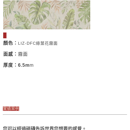
█
顏色
：
LIZ-DFC綠葉花霧面
面感
：
霧面
厚度
：
6.5m
m
實績案例
您可以經過磁磚告訴世界您想要的感覺。