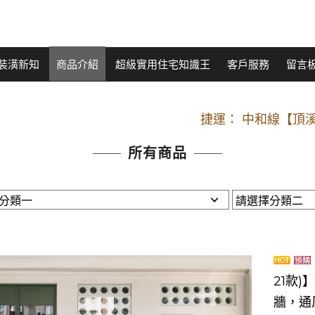
裝潢新知
商品介紹
超級實用住宅知識王
客戶服務
留言
開車：中山路
捷運： 中和線【頂溪
原Line已滿 無法加Line好友 請親愛
所有商品
開車：中山路
捷運： 中和線【頂溪
原Line已滿 無法加Line好友 請親愛
21款)
牆，通風