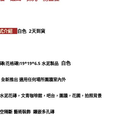
樣式介紹
白色 2天到貨
白色
(花格磚)19*19*6.5 水泥製品
 全新推出 適用任何場所圍牆室內外
水泥花磚，文青咖啡館，吧台，圍牆，花圃，拍照背景
空隔斷 藝術裝飾 鑲嵌多孔磚