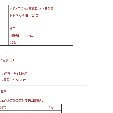
水泥&工業風 (預購款/ 3~5天到貨)
洞洞花格磚 白色 21款
進口
4顆/箱 12KG
80顆
：
 / 貨到付款
→ 運費一
件 $120起
運費 一件$120起
 直購
ne@a0975005573 加快
回覆訊息
X厚)
價格