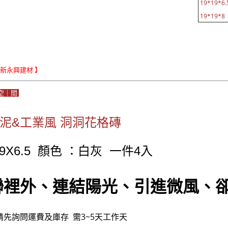
19*19*6.
19*19*8 
Le新永興建材 】
空｜間
水泥&工業風 洞洞花格磚
19X6.5 顏色 ：白灰 一件4入
聯裡外、連結陽光、引進微風、
請先詢問運費及庫存 需3~5天工作天