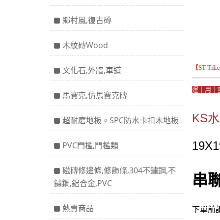
鄉村風,復古磚
木紋磚Wood
【ST Ti
文化石,外牆,車道
運｜用｜
馬賽克,仿馬賽克磚
KS
超耐磨地板。SPC防水卡扣木地板
19X
PVC門檻,門檻類
磁磚修邊條,修飾條,304不鏽鋼,不
串
鏽鋼,鋁合金,PVC
熱賣商品
下單前