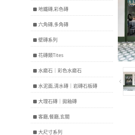
地鐵磚,彩色磚
六角磚,多角磚
壁磚系列
花磚類Tites
水磨石｜彩色水磨石
水泥面,清水磚｜岩磚石板磚
大理石磚｜拋釉磚
客廳,餐廳,玄關
大尺寸系列