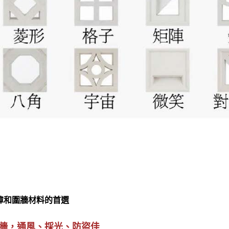
障和圍牆材料的首選
牆，通風、採光、防盜佳