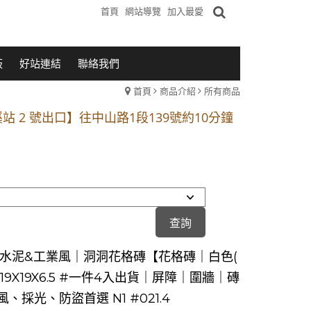
首頁
網站導覽
加入最愛
板
好站連結
聯絡我們
首頁
商品介紹
所有商品
1段 到永平路路口(樂華夜市口)門口可停車
站 2 號出口】往中山路1段139號約10分鐘
的客戶加入 LINE官方帳號@a0975005573
1段 到永平路路口(樂華夜市口)門口可停車
站 2 號出口】往中山路1段139號約10分鐘
的客戶加入 LINE官方帳號@a0975005573
水泥&工業風｜洞洞花格磚【花格磚｜白色(
】19X19X6.5 #一件4入出貨｜屏障｜圍牆｜磚
、採光、防盜首選 N1 #021.4