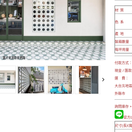
材 質
色 系
產 地
裝箱數量
每坪用量
付款方式
現金 / 匯款
運 費：
大台北地區
外縣市 →
詢問庫存 +
官方Li
尺寸(長X寬