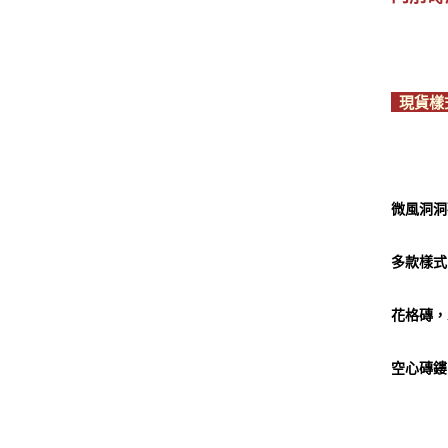
現貨
微風洞洞磚
多款樣式
花格磚，
空心磚鏤