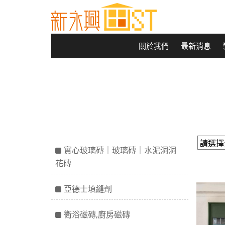
關於我們
最新消息
實心玻璃磚｜玻璃磚｜水泥洞洞
花磚
亞德士填縫劑
衛浴磁磚,廚房磁磚