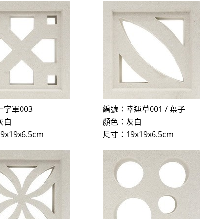
字軍003
編號：幸運草001 / 葉子
灰白
顏色：灰白
x19x6.5cm
尺寸：19x19x6.5cm