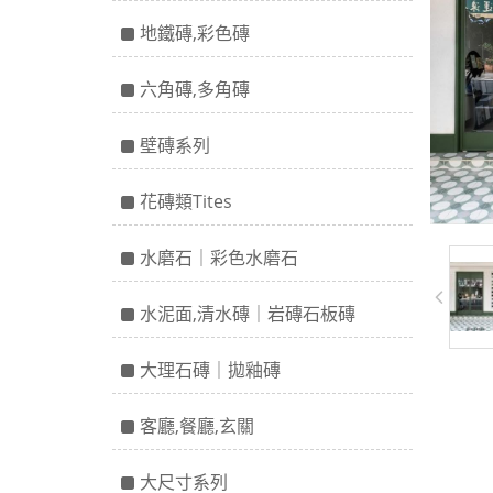
地鐵磚,彩色磚
六角磚,多角磚
壁磚系列
花磚類Tites
水磨石｜彩色水磨石
水泥面,清水磚｜岩磚石板磚
大理石磚｜拋釉磚
客廳,餐廳,玄關
大尺寸系列