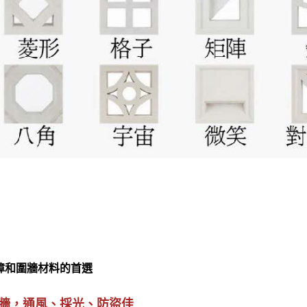
障和圍牆材料的首選
牆，通風、採光、防盜佳