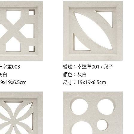
字軍003
編號：幸運草001 / 葉子
灰白
顏色：灰白
x19x6.5cm
尺寸：19x19x6.5cm