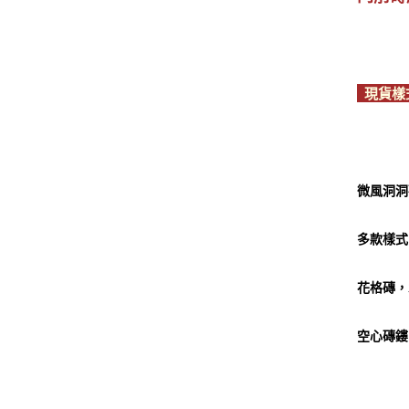
現貨
微風洞洞磚
多款樣式
花格磚，
空心磚鏤