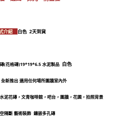
樣式介紹
白色 2天到貨
白色
(花格磚)19*19*6.5 水泥製品
 全新推出 適用任何場所圍牆室內外
水泥花磚，文青咖啡館，吧台，圍牆，花圃，拍照背景
空隔斷 藝術裝飾 鑲嵌多孔磚