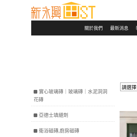
關於我們
最新消息
實心玻璃磚｜玻璃磚｜水泥洞洞
花磚
亞德士填縫劑
衛浴磁磚,廚房磁磚