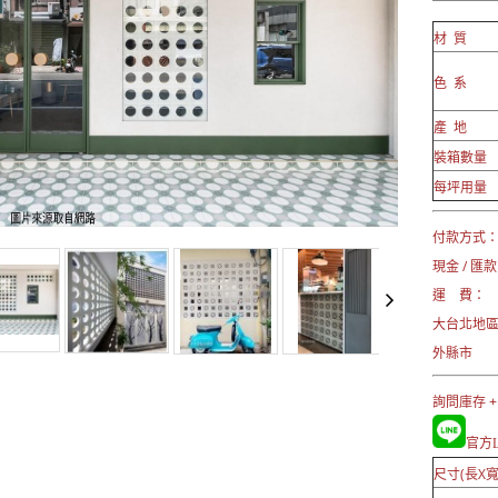
材 質
色 系
產 地
裝箱數量
每坪用量
付款方式
現金 / 匯款
運 費：
大台北地區
外縣市 →
詢問庫存 +
官方Li
尺寸(長X寬