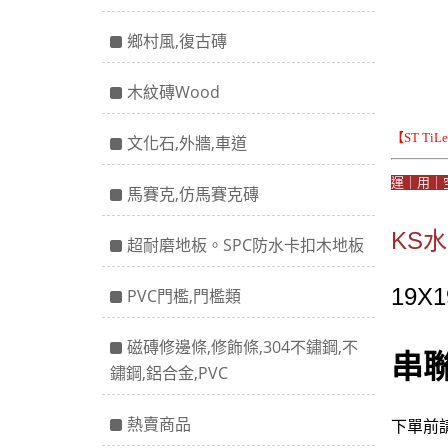
鄉村風,復古磚
木紋磚Wood
【ST Ti
文化石,外牆,車道
運｜用｜
馬賽克,仿馬賽克磚
KS
超耐磨地板。SPC防水卡扣木地板
19X
PVC門檻,門檻類
磁磚修邊條,修飾條,304不鏽鋼,不
串
鏽鋼,鋁合金,PVC
熱賣商品
下單前