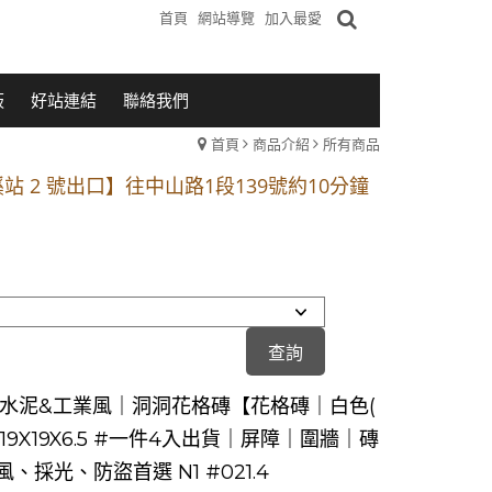
首頁
網站導覽
加入最愛
板
好站連結
聯絡我們
首頁
商品介紹
所有商品
1段 到永平路路口(樂華夜市口)門口可停車
站 2 號出口】往中山路1段139號約10分鐘
的客戶加入 LINE官方帳號@a0975005573
1段 到永平路路口(樂華夜市口)門口可停車
站 2 號出口】往中山路1段139號約10分鐘
的客戶加入 LINE官方帳號@a0975005573
水泥&工業風｜洞洞花格磚【花格磚｜白色(
】19X19X6.5 #一件4入出貨｜屏障｜圍牆｜磚
、採光、防盜首選 N1 #021.4