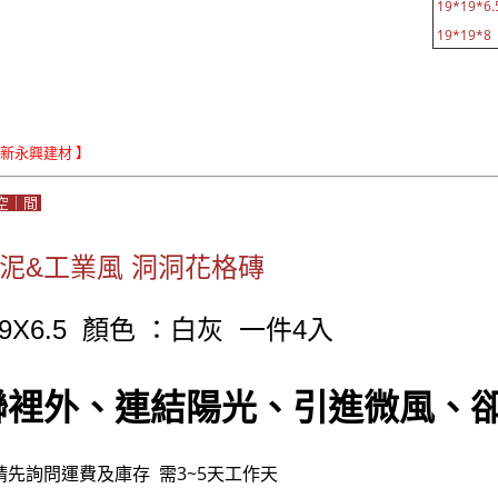
19*19*6.
19*19*8 
Le新永興建材 】
空｜間
水泥&工業風 洞洞花格磚
19X6.5 顏色 ：白灰 一件4入
聯裡外、連結陽光、引進微風、
請先詢問運費及庫存 需3~5天工作天