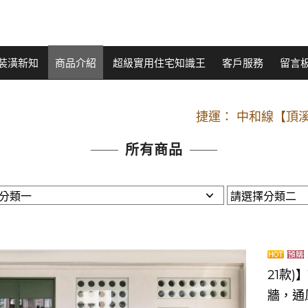
裝潢新知
商品介紹
超級實用住宅知識王
客戶服務
留言
開車：中山路
捷運： 中和線【頂溪
原Line已滿 無法加Line好友 請親愛
所有商品
開車：中山路
捷運： 中和線【頂溪
原Line已滿 無法加Line好友 請親愛
21款)
牆，通風