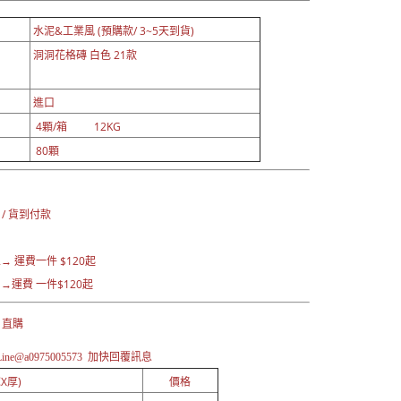
水泥&工業風 (預購款/ 3~5天到貨)
洞洞花格磚 白色 21款
進口
4顆/箱 12KG
80顆
：
 / 貨到付款
→ 運費一
件 $120起
運費 一件$120起
 直購
ne@a0975005573 加快
回覆訊息
X厚)
價格