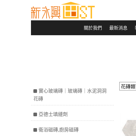
關於我們
最新消息
實心玻璃磚｜玻璃磚｜水泥洞洞
花磚
亞德士填縫劑
衛浴磁磚,廚房磁磚