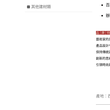
百
其他建材類
辦
品│牌│特
藝術家的
產品設計
保持傳統
創新的思
引領時尚
產地：