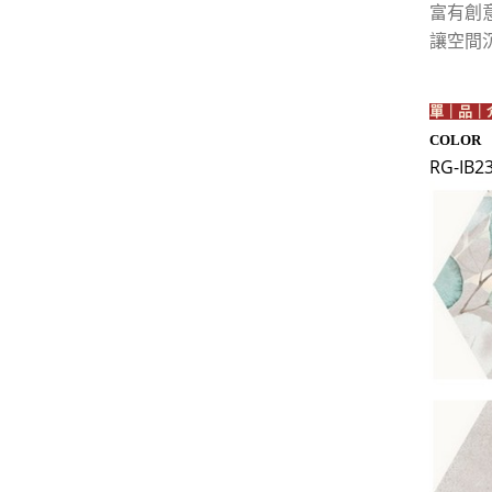
富有創
讓空間
單｜品｜
COLOR
RG-I