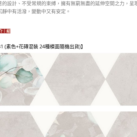
意的設計、不受常規的束縛，擁有無窮無盡的延伸空間之力，呈
沉靜中有活潑，變動中又有安定。
介｜紹
B231 (素色+花磚混裝 24種模面隨機出貨)】