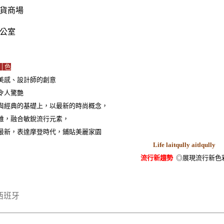
貨商場
公室
│色
美感、設計師的創意
令人驚艷
與經典的基礎上，以最新的時尚概念，
維，融合敏銳流行元素，
最新，表達摩登時代，鋪貼美麗家園
Life laitqully aitlqully
流行新趨勢
◎展現流行新色
西班牙