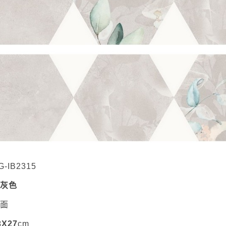
G-IB2315
米灰色
霧面
3X27
cm