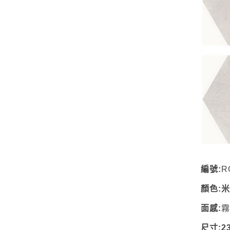
編號:
R
顏色:
面感:
尺寸:2