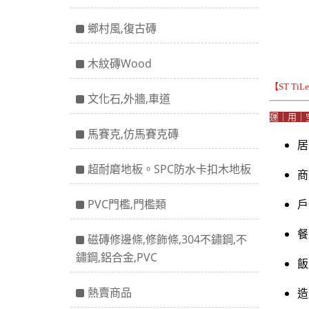
鄉村風,復古磚
木紋磚Wood
【ST Ti
文化石,外牆,車道
運｜用｜
馬賽克,仿馬賽克磚
居
超耐磨地板。SPC防水卡扣木地板
商
PVC門檻,門檻類
戶
餐
磁磚修邊條,修飾條,304不鏽鋼,不
鏽鋼,鋁合金,PVC
飯
熱賣商品
造