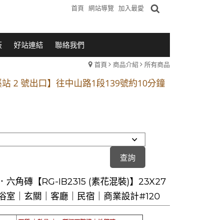
首頁
網站導覽
加入最愛
板
好站連結
聯絡我們
首頁
商品介紹
所有商品
1段 到永平路路口(樂華夜市口)門口可停車
站 2 號出口】往中山路1段139號約10分鐘
的客戶加入 LINE官方帳號@a0975005573
1段 到永平路路口(樂華夜市口)門口可停車
站 2 號出口】往中山路1段139號約10分鐘
的客戶加入 LINE官方帳號@a0975005573
六角磚【RG-IB2315 (素花混裝)】23X27
浴室｜玄關｜客廳｜民宿｜商業設計#120