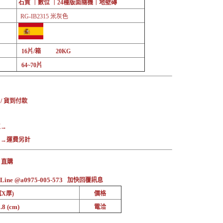
石質 ｜數位 ｜24種版面隨機｜地壁磚
RG-IB2315 米灰色
16片/箱 20KG
64~70片
：
 / 貨到付款
區→
→運費另計
 直購
ine @a0975-005-573
加快回覆訊息
X厚)
價格
8 (cm)
電洽