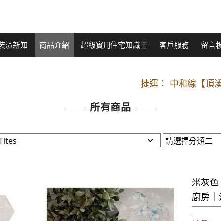
裝潢新知
商品介紹
超級實用住宅知識王
客戶服務
留言
開車：中山路
捷運： 中和線【頂溪
原Line已滿 無法加Line好友 請親愛
所有商品
開車：中山路
捷運： 中和線【頂溪
原Line已滿 無法加Line好友 請親愛
米灰色．
廚房｜