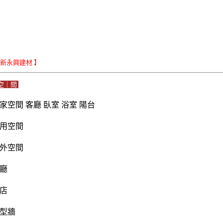
Le新永興建材 】
空｜間
家空間 客廳 臥室 浴室 陽台
用空間
外空間
廳
店
型牆