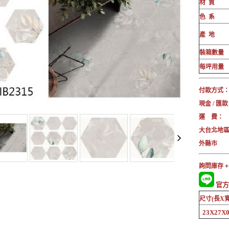
材 質
色 系
產 地
裝箱數量
每坪用量
付款方式
現金 / 匯款
運 費：
大台北地
外縣市 
詢問庫存 +
官方L
尺寸(長X寬
23X27X0.