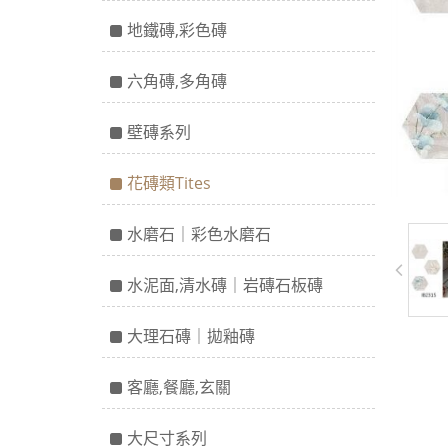
地鐵磚,彩色磚
六角磚,多角磚
壁磚系列
花磚類Tites
水磨石｜彩色水磨石
水泥面,清水磚｜岩磚石板磚
大理石磚｜拋釉磚
客廳,餐廳,玄關
大尺寸系列