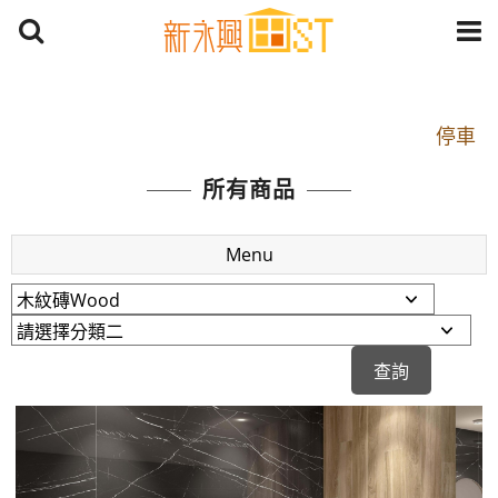
開車：中山路1段 到永平路路口(樂華夜市口)門口可
停車
捷運： 中和線【頂溪站 2 號出口】往中山路1段139
所有商品
號約10分鐘
原Line已滿 無法加Line好友 請親愛的客戶加入
Menu
LINE官方帳號@a0975005573
開車：中山路1段 到永平路路口(樂華夜市口)門口可
停車
捷運： 中和線【頂溪站 2 號出口】往中山路1段139
號約10分鐘
原Line已滿 無法加Line好友 請親愛的客戶加入
LINE官方帳號@a0975005573