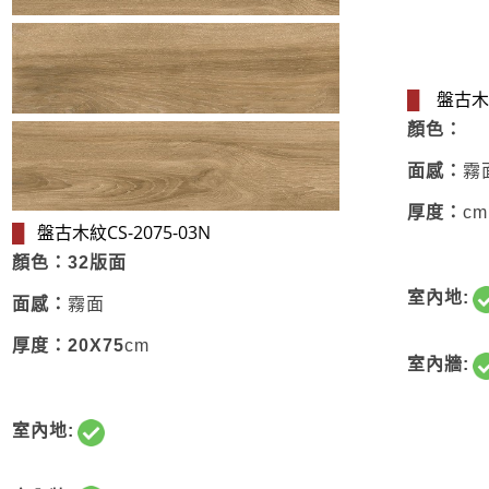
盤古木紋C
█
顏色：
面感：
霧
厚度：
cm
盤古木紋CS-2075-03N
█
顏色：32版面
室內地:
面感：
霧面
厚度：20X75
cm
室內牆:
室內地: