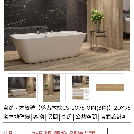
自然。木紋磚【盤古木紋CS-2075-01N(3色)】20X75
浴室地壁磚│客廳│房間│廚房│公共空間│店面設計#
材 質
石英質 ,數位 ,隨機出貨 ,32種版面,地壁磚