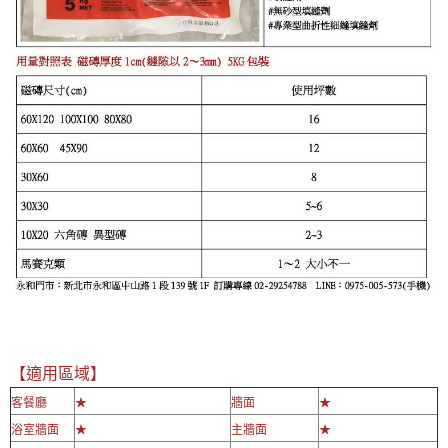
【適用區域】
客餐廳
★
牆面
★
浴室牆面
★
主牆面
★