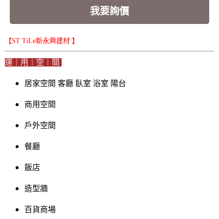
我要詢價
【ST TiLe新永興建材 】
運｜用｜空｜間
居家空間 客廳 臥室 浴室 陽台
商用空間
戶外空間
餐廳
飯店
造型牆
百貨商場