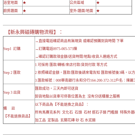
浴室地面
★
公共區域
★
廚房牆面
★
室外/牆面/地面
★
【新永興磁磚購物流程】：
→直接電話確認商品有無現貨 或確認預購到貨時間 下單
Step1 訂購
→訂購電話0975-005-573陳
→確認訂購款項金額/送貨時間/地點/收貨人連絡方式
1.可採用 匯款/轉帳/來店付款/貨到付款 等方式
Step 2 匯款
2.依照確認金額，匯款/匯款後請來電告知 匯款帳號後3碼，以
3.匯款帳號：008華南銀行永和分行164-200-372-312戶名：陳麗
匯款成功，三天內即可送貨
Step 3 出貨
卸貨地點以貨車可停靠位置為主 沒有分送樓層之服務
以下商品為【不能退換之貨品】：
備 註
所有馬賽克系列 文化石 石頭 石材 抿石子類 門檻類 特殊外
【不能退換貨品】
加工品 定製品 玄關花磚 砂 石 水泥類