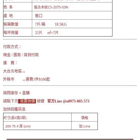
盤古木紋CS-2075-03N
色 系
產 地
進口
裝箱數量
7片/箱 18.5KG
每坪用量
21片 ㎡=7片
付款方式：
現金 / 匯款 / 貨到付款
運 費：
大台北地區→
外縣市 →運費1件$160起
詢問庫存 + 直購
請點下方
我要詢價
按鍵
官方Line @a0975-005-573
加快回覆訊息
尺寸(長X寬X厚)
價格
20X 75 X 厚 (cm)
加 Line