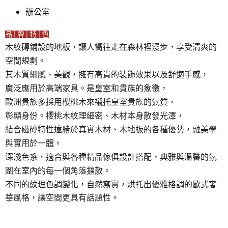
辦公室
品│牌│特│色
木紋磚鋪設的地板，讓人嚮往走在森林裡漫步，享受清爽的
空間規劃。
其木質細膩、美觀，擁有高貴的裝飾效果以及舒適手感，
廣泛應用於高端家具。是皇室和貴族的象徵，
歐洲貴族多採用櫻桃木來襯托皇室貴族的氣質，
彰顯身份。櫻桃木紋理細密、木材本身散發光澤，
結合磁磚特性遠勝於真實木材、木地板的各種優勢，融美學
與實用於一體。
深淺色系，適合與各種精品傢俱設計搭配，典雅與溫馨的氛
圍在室內的每一個角落擴散。
不同的紋理色調變化，自然寫實，烘托出優雅格調的歐式奢
華風格，讓空間更具有話題性。