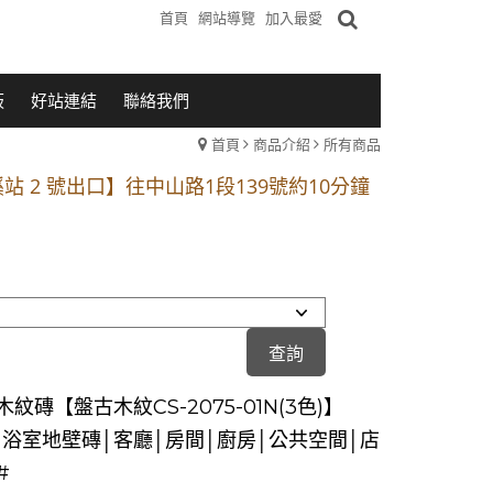
首頁
網站導覽
加入最愛
板
好站連結
聯絡我們
首頁
商品介紹
所有商品
1段 到永平路路口(樂華夜市口)門口可停車
站 2 號出口】往中山路1段139號約10分鐘
的客戶加入 LINE官方帳號@a0975005573
1段 到永平路路口(樂華夜市口)門口可停車
站 2 號出口】往中山路1段139號約10分鐘
的客戶加入 LINE官方帳號@a0975005573
紋磚【盤古木紋CS-2075-01N(3色)】
75 浴室地壁磚│客廳│房間│廚房│公共空間│店
#