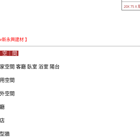
20X 75 X 厚
iLe新永興建材 】
｜空｜間
家空間 客廳 臥室 浴室 陽台
用空間
外空間
廳
店
型牆