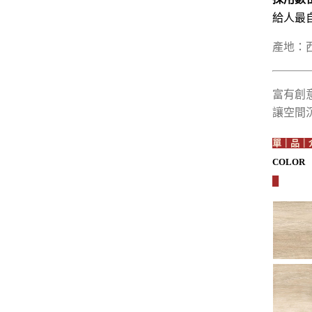
給人最
產地：
富有創
讓空間
單｜品｜
COLOR
█