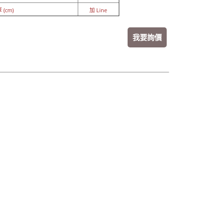
 (cm)
加 Line
我要詢價