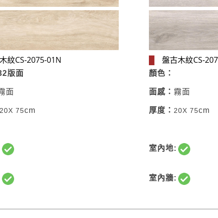
盤古木紋CS-2075
紋CS-2075-01N
█
顏色：
32版面
面感：
霧面
霧面
厚度：
cm
cm
20X 75
20X 75
室內地:
:
室內牆:
: