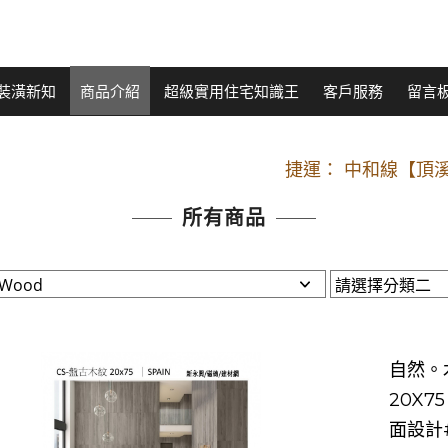
裝潢新知
商品介紹
超級實用住宅知識王
客戶服務
留言
開車：中山路
捷運： 中和線【頂溪
原Line已滿 無法加Line好友 請親愛
所有商品
開車：中山路
捷運： 中和線【頂溪
原Line已滿 無法加Line好友 請親愛
自然。木
20X
面設計