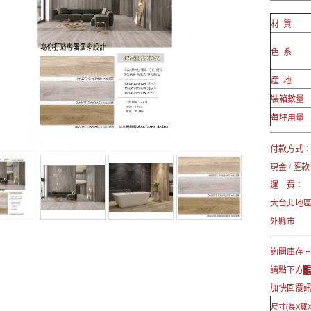
材 質
色 系
產 地
裝箱數量
每坪用量
付款方式
現金 / 匯款
運 費：
大台北地
外縣市 →
詢問庫存 +
請點下方
加快回覆
尺寸(長X寬X