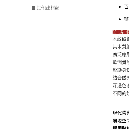
百
其他建材類
辦
品│牌│
木紋磚
其木質
廣泛應
歐洲貴
彰顯身
結合磁
深淺色
不同的
現代帶
展現空
採用數