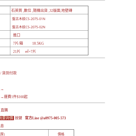
石英質 ,數位 ,隨機出貨 ,32版面,地壁磚
盤古木紋CS-2075-01N
盤古木紋CS-2075-02N
進口
7片/箱 18.5KG
21片 ㎡=7片
：
 / 貨到付款
區→
運費1件$160起
 直購
我要詢價
按鍵
官方Line @a0975-005-573
訊息
厚)
價格