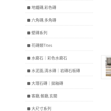
地鐵磚,彩色磚
六角磚,多角磚
壁磚系列
花磚類Tites
水磨石｜彩色水磨石
水泥面,清水磚｜岩磚石板磚
大理石磚｜拋釉磚
客廳,餐廳,玄關
大尺寸系列