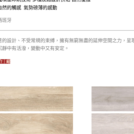
自然的觸感 氣勢磅薄的感動
西班牙
意的設計、不受常規的束縛，擁有無窮無盡的延伸空間之力，呈
沉靜中有活潑，變動中又有安定。
介｜紹