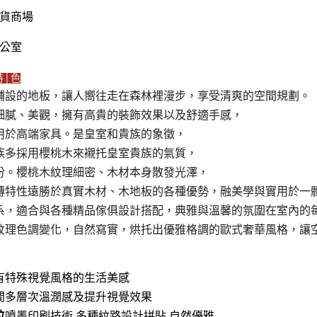
貨商場
公室
特│色
鋪設的地板，讓人嚮往走在森林裡漫步，享受清爽的空間規劃。
細膩、美觀，擁有高貴的裝飾效果以及舒適手感，
用於高端家具。是皇室和貴族的象徵，
族多採用櫻桃木來襯托皇室貴族的氣質，
份。櫻桃木紋理細密、木材本身散發光澤，
磚特性遠勝於真實木材、木地板的各種優勢，融美學與實用於一
系，適合與各種精品傢俱設計搭配，典雅與溫馨的氛圍在室內的
紋理色調變化，自然寫實，烘托出優雅格調的歐式奢華風格，讓
有特殊視覺風格的生活美感
間多層次溫潤感及提升視覺效果
位
噴墨印刷技術 多種紋路設計拼貼 自然優雅