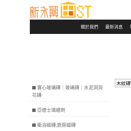
關於我們
最新消息
實心玻璃磚｜玻璃磚｜水泥洞洞
花磚
亞德士填縫劑
衛浴磁磚,廚房磁磚