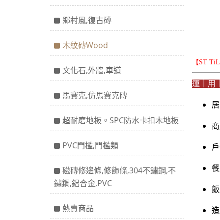
鄉村風,復古磚
木紋磚Wood
【ST T
文化石,外牆,車道
運｜用
馬賽克,仿馬賽克磚
居
超耐磨地板。SPC防水卡扣木地板
商
PVC門檻,門檻類
戶
餐
磁磚修邊條,修飾條,304不鏽鋼,不
鏽鋼,鋁合金,PVC
飯
熱賣商品
造