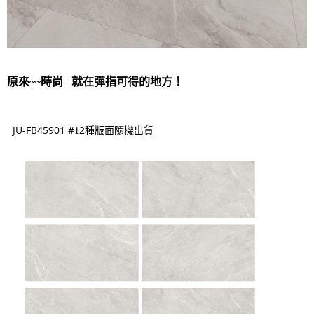
原來~~時尚 就在彈指可得的地方！
JU-FB45901 #
2種版面
1
隨機出貨