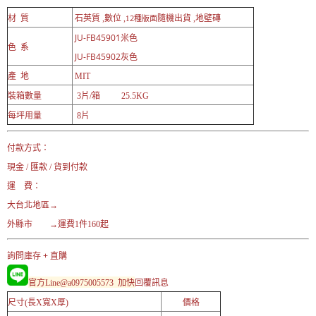
2種版面
材 質
石英質 ,數位 ,
隨機出貨
,地壁磚
1
JU-FB45901米色
色 系
JU-FB45902灰色
產 地
MIT
裝箱數量
3片/箱 25.5KG
每坪用量
8片
付款方式：
現金 / 匯款 / 貨到付款
運 費：
大台北地區→
外縣市 →運費1件160起
詢問庫存 + 直購
官方Line@a0975005573 加快
回覆訊息
尺寸(長X寬X厚)
價格