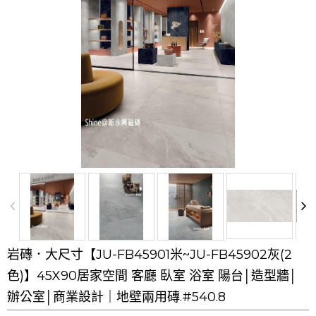
岩磚．大尺寸【JU-FB45901米~JU-FB45902灰(2
色)】45X90居家空間 客廳 臥室 浴室 陽台│造型牆│
辦公室│商業設計｜地壁兩用磚.#540.8