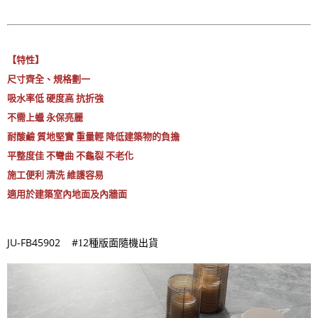
【特性】
尺寸齊全、規格劃一
吸水率低 硬度高 抗折強
不需上蠟 永保亮麗
耐酸鹼 質地堅實 重量輕 降低建築物的負擔
平整度佳 不彎曲 不龜裂 不老化
施工便利 清洗 維護容易
適用於建築室內地面及內牆面
JU-FB45902 #
2種版面
1
隨機出貨