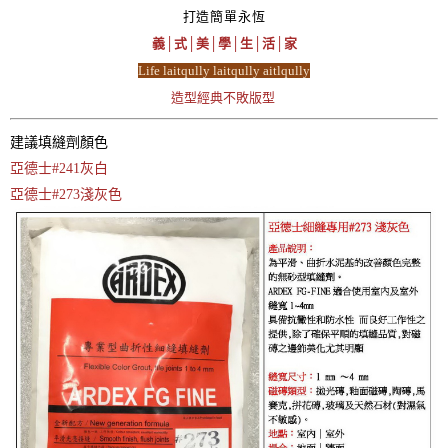
打造簡單永恆
義│式│美│學│生│活│家
Life laitqully laitqully aitlqully
造型經典不敗版型
建議填縫劑顏色
亞德士#241灰白
亞德士#273淺灰色