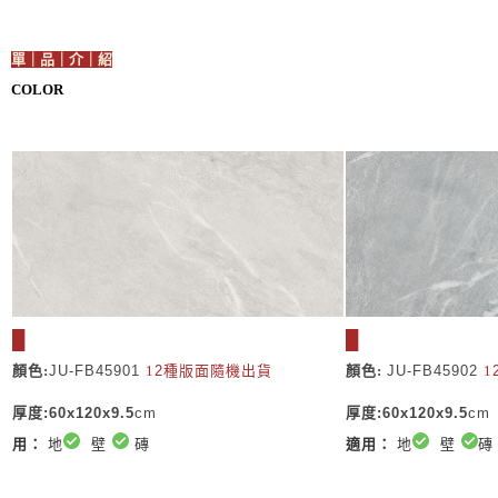
單｜品｜介｜紹
COLOR
█
█
顏色:
JU-FB45901
1
2種版面
隨機出貨
顏色:
JU-FB45902
1
厚度:
60x120x9.5
cm
厚度:
60x120x9.5
cm
用：
地
壁
​ 磚
適用：
地
壁
磚