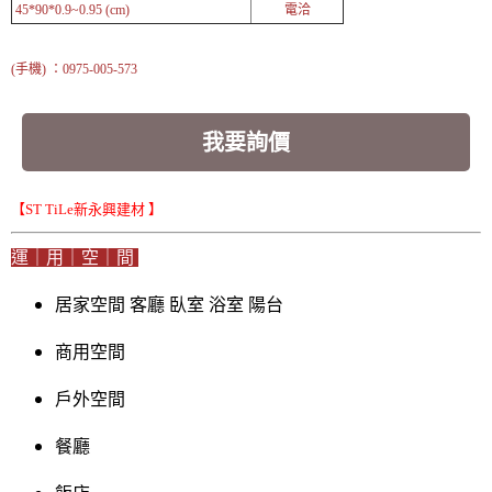
45*90*0.9~0.95 (cm)
電洽
(手機) ：0975-005-573
我要詢價
【ST TiLe新永興建材 】
運｜用｜空｜間
居家空間 客廳 臥室 浴室 陽台
商用空間
戶外空間
餐廳