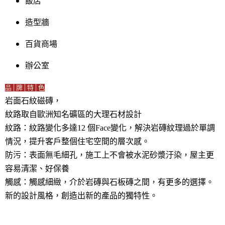
飯店
造型牆
百貨商場
辦公室
品│牌│特│色
岩面石紋磁磚，
紋路取自歐洲知名礦區的大理石材設計
紋路：紋路變化多達12 個Face變化，解決岩磚紋理過於單調
情況，提升客戶整個住宅空間的層次感。
防污：表面無毛細孔，施工上不會被水泥砂漿汙染，屋主更
容易清潔、好保養
觸感：觸感細緻，介於岩磚與石板磚之間，有更多的選擇。
新的設計風格，創造出新的產品的獨特性。