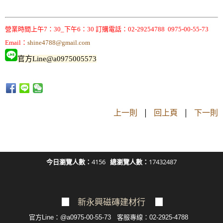
營業時間上午7：30_下午6：30 訂購電話：02-29254788 0975-00-55-73
Email：
shine4788@gmail.com
官方Line@a0975005573
上一則
|
回上頁
|
下一則
今日瀏覽人數：
4156
總瀏覽人數：
17432487
▉
新永興磁磚建材行
▉
官方Line：@a0975-00-55-73 客服專線：02-2925-4788