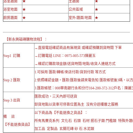
浴室牆面
★
主牆面
★
浴室地面
★
公共區域
★
廚房牆面
★
室外/牆面/地面
★
【新永興磁磚購物流程】：
→直接電話確認商品有無現貨 或確認預購到貨時間 下單
Step1 訂購
→訂購電話 LINE：0975-005-573陳麗玉
→確認訂購款項金額/送貨時間/地點/收貨人連絡方式
1.可採用 匯款/轉帳/來店付款/貨到付款 等方式
Step 2 匯款
2.依照確認金額，匯款/匯款後請來電告知 匯款帳號後3碼，以
3.匯款帳號：008華南銀行永和分行164-200-372-312戶名：陳麗
匯款成功，三天內即可送貨
Step 3 出貨
卸貨地點以貨車可停靠位置為主 沒有分送樓層之服務
以下商品為【不能退換之貨品】：
備 註
所有馬賽克系列 文化石 石頭 石材 抿石子類 門檻類 特殊外
【不能退換貨品】
加工品 定製品 玄關花磚 砂 石 水泥類