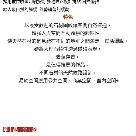
採用數位
噴墨印刷技術 多種紋路設計拼貼 自然優雅
給人最自然的觸感 氣勢磅薄的感動
特色
以最受歡迎的石材圖紋讓空間自然連通，
增強人與空間互動體驗的趣味性，
使天然石材的氣息能在不同的地壁之間遊走，靈活灑脫。
磚將大理石特性透過磁磚表現，
去蕪存菁，
是值得推薦的作品。
不同石材的天然紋路設計，
易於空間應用公共空間、商業空間、室內空間+
單｜品｜介｜紹