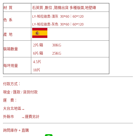
材 質
石英質 ,數位 ,隨機出貨 多種版面,地壁磚
LY-帕拉迪奧-淺灰 30*60｜60*120
色 系
LY-帕拉迪奧-灰色 30*60｜60*120
產 地
2片/箱 30KG
裝箱數量
6
片/箱 25KG
4.5片
每坪用量
18片
付款方式：
現金 / 匯款 / 貨到付款
運 費：
大台北地區→
外縣市 →運費另計
詢問庫存 + 直購