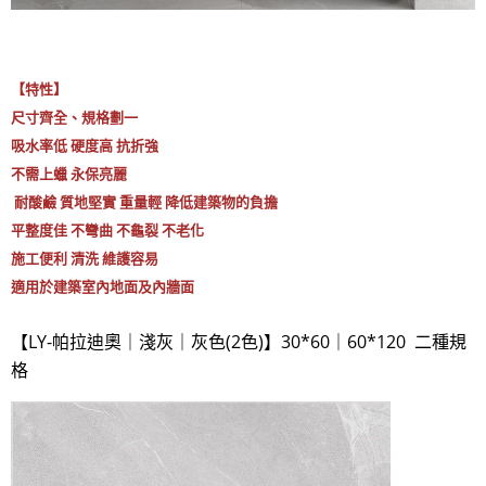
【特性】
尺寸齊全、規格劃一
吸水率低 硬度高 抗折強
不需上蠟 永保亮麗
耐酸鹼 質地堅實 重量輕 降低建築物的負擔
平整度佳 不彎曲 不龜裂 不老化
施工便利 清洗 維護容易
適用於建築室內地面及內牆面
【LY-帕拉迪奧｜淺灰｜灰色(2色)】30*60｜60*120 二種規
格