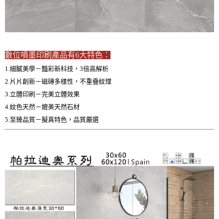
數位噴墨印刷產品有6大特色：
1.細膩美學－豔彩新科技，3倍高解析
2.片片創新－磁磚多樣性，不重疊紋理
3.立體印刷－完美立體效果
4.紋色天然－媲美天然石材
5.至臻品質－擬真特色，品質嚴選