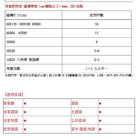
【適用區域】
客餐廳
★
牆面
★
浴室牆面
★
主牆面
★
浴室地面
★
公共區域
★
廚房牆面
★
室外/牆面/地面
★