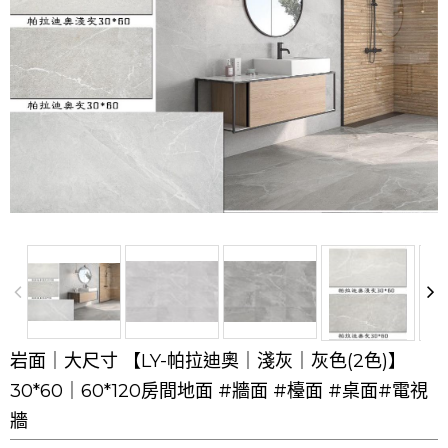
岩面｜大尺寸 【LY-帕拉迪奧｜淺灰｜灰色(2色)】
30*60｜60*120房間地面 #牆面 #檯面 #桌面#電視
牆