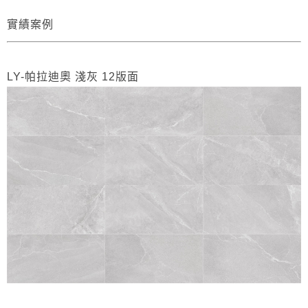
實績案例
LY-帕拉迪奧 淺灰 12版面