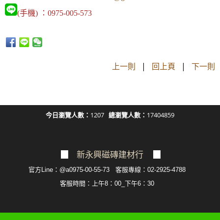
(手機) ：0975-005-573
上一則
|
回上頁
|
下一則
今日瀏覽人數：
1207
總瀏覽人數：
17404859
▉
新永興磁磚建材行
▉
官方Line：@a0975-00-55-73 客服專線：02-2925-4788
客服
時間：上午8：00_下午6：30