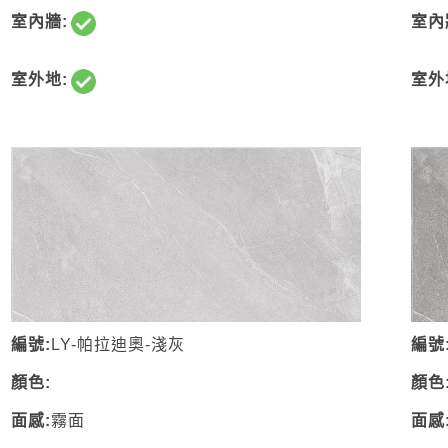
室內牆:
室內
室外地:
室外
編號:
LY-帕拉迪奧-
淺灰
編號
顏色:
顏色
面感:
霧面
面感