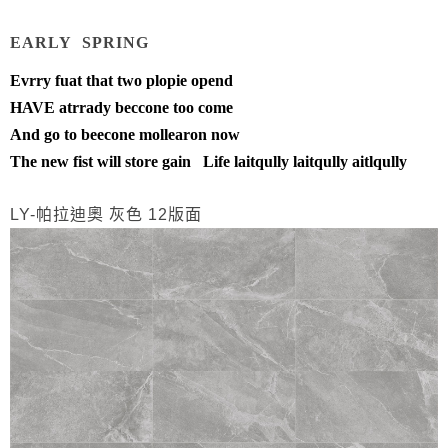
EARLY SPRING
Evrry fuat that two plopie opend
HAVE atrrady beccone too come
And go to beecone mollearon now
The new fist will store gain Life laitqully laitqully aitlqully
LY-帕拉迪奧 灰色
12版面