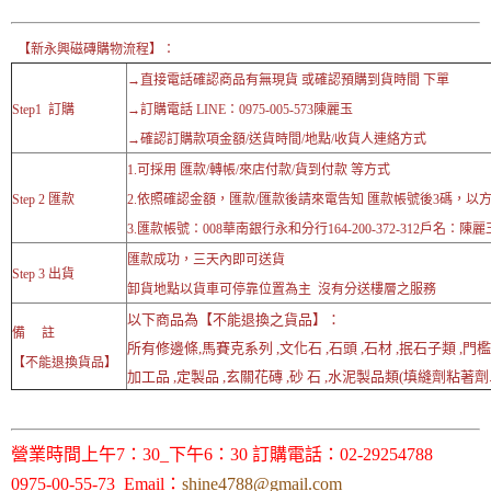
【新永興磁磚購物流程】：
→直接電話確認商品有無現貨 或確認預購到貨時間 下單
Step1 訂購
→訂購電話 LINE：0975-005-573陳麗玉
→確認訂購款項金額/送貨時間/地點/收貨人連絡方式
1.可採用 匯款/轉帳/來店付款/貨到付款 等方式
Step 2 匯款
2.依照確認金額，匯款/匯款後請來電告知 匯款帳號後3碼，以
3.匯款帳號：008華南銀行永和分行164-200-372-312戶名：陳麗
匯款成功，三天內即可送貨
Step 3 出貨
卸貨地點以貨車可停靠位置為主 沒有分送樓層之服務
以下商品為【不能退換之貨品】：
備 註
所有修邊條,馬賽克系列 ,文化石 ,石頭 ,石材 ,抿石子類 ,門檻
【不能退換貨品】
加工品 ,定製品 ,玄關花磚 ,砂 石 ,水泥製品類(填縫劑粘著劑..
營業時間上午7：30_下午6：30 訂購電話：02-29254788
0975-00-55-73 Email：
shine4788@gmail.com