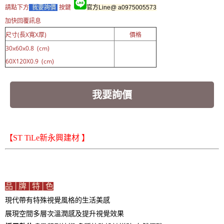
請點下方
我要詢價
按鍵
官方Line@ a0975005573
加快回覆訊息
尺寸(長X寬X厚)
價格
30x60x0.8 (cm)
60X120X0.9 (cm)
我要詢價
【ST TiLe新永興建材 】
品│牌│特│色
現代帶有特殊視覺風格的生活美感
展現空間多層次溫潤感及提升視覺效果