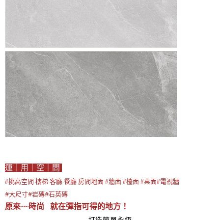
運｜用｜空｜間
#挑高空間 樓梯 客廳 餐廳 房間地面 #牆面 #檯面 #桌面#電視牆
#大尺寸#岩磚#石英磚
原來~~時尚 就在彈指可得的地方！
打造簡單永恆