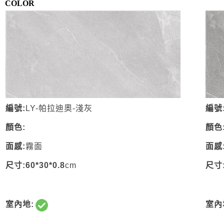
COLOR
編號:
LY-帕拉迪奧-淺灰
編號
顏色:
顏色
面感:
霧面
面感
尺寸:60*30*0.8
cm
尺寸:
室內地:
室內