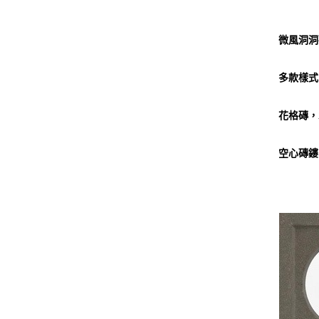
微風洞洞磚
多款樣式
花格磚，
空心磚鏤