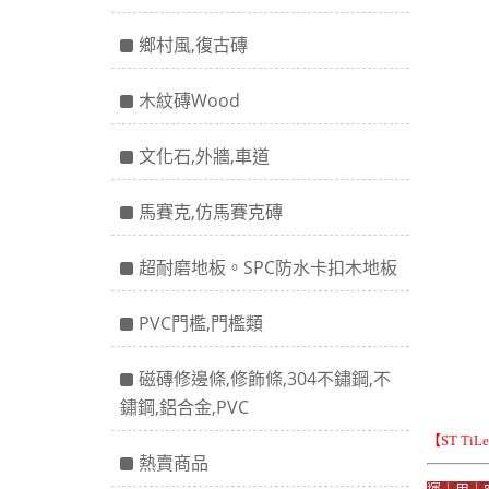
鄉村風,復古磚
木紋磚Wood
文化石,外牆,車道
馬賽克,仿馬賽克磚
超耐磨地板。SPC防水卡扣木地板
PVC門檻,門檻類
磁磚修邊條,修飾條,304不鏽鋼,不
鏽鋼,鋁合金,PVC
【ST Ti
熱賣商品