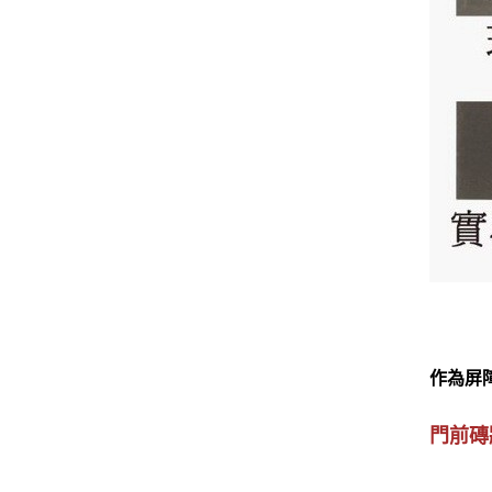
作為屏
門前磚