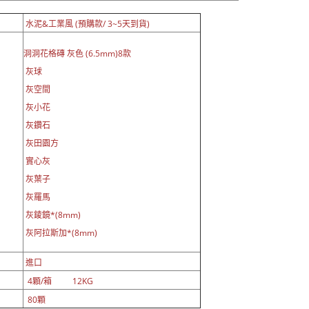
水泥&工業風 (預購款/ 3~5天到貨)
洞洞花格磚 灰色 (6.5mm)8款
灰球
灰空間
灰小花
灰鑽石
灰田園方
實心灰
灰葉子
灰羅馬
灰錂鏡*(8mm)
灰阿拉斯加*(8mm)
進口
4顆/箱 12KG
80顆