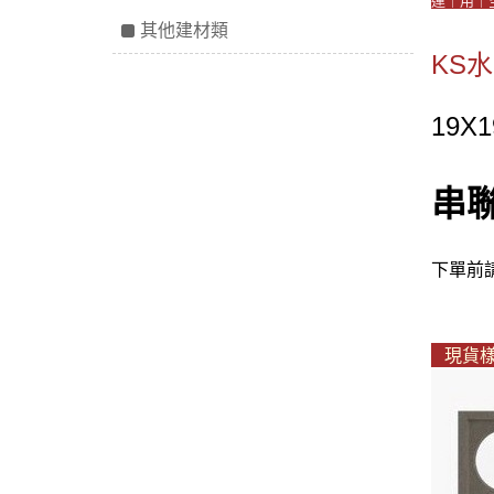
運｜用｜
其他建材類
KS
19X
串
下單前
現貨