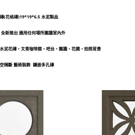
(花格磚)19*19*6.5 水泥製品
 全新推出 適用任何場所圍牆室內外
水泥花磚，文青咖啡館，吧台，圍牆，花圃，拍照背景
空隔斷 藝術裝飾 鑲嵌多孔磚