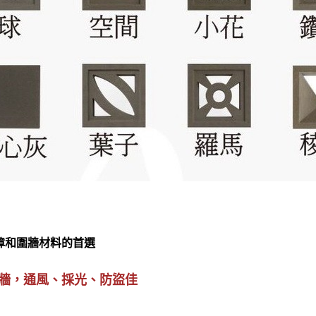
障和圍牆材料的首選
牆，通風、採光、防盜佳