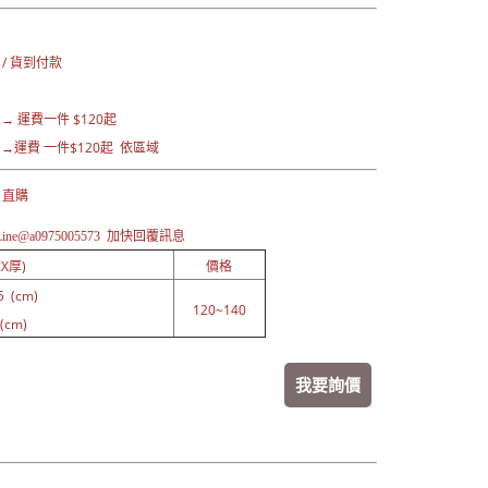
：
 / 貨到付款
→ 運費一
件 $120起
運費 一件$120起 依區域
 直購
ne@a0975005573 加快
回覆訊息
X厚)
價格
5 (cm)
120~140
(cm)
我要詢價