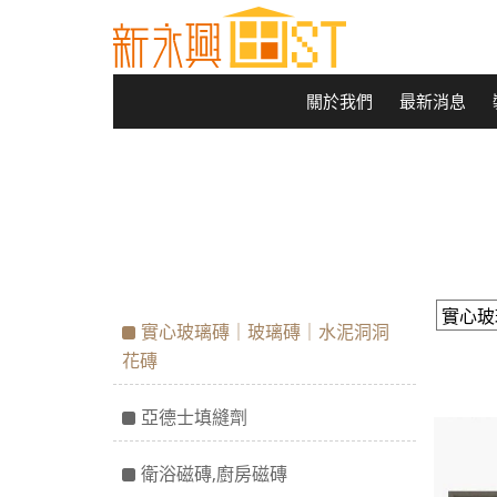
關於我們
最新消息
實心玻璃磚｜玻璃磚｜水泥洞洞
花磚
亞德士填縫劑
衛浴磁磚,廚房磁磚