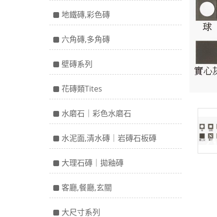
地鐵磚,彩色磚
六角磚,多角磚
壁磚系列
花磚類Tites
水磨石｜彩色水磨石
水泥面,清水磚｜岩磚石板磚
大理石磚｜拋釉磚
客廳,餐廳,玄關
大尺寸系列