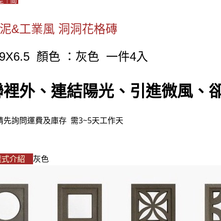
空｜間
水泥&工業風 洞洞花格磚
19X6.5 顏色 ：灰色 一件4入
聯裡外、連結陽光、引進微風、
請先詢問運費及庫存 需3~5天工作天
樣式介紹
灰色