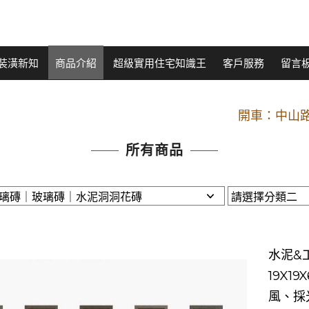
裝潢新知
商品介紹
超級實用住宅知識王
客戶服務
留言
開車：中山路
捷運： 中和線【頂溪
原Line已滿 無法加Line好友 請親愛
所有商品
開車：中山路
捷運： 中和線【頂溪
原Line已滿 無法加Line好友 請親愛
水泥&
19X1
風、採光