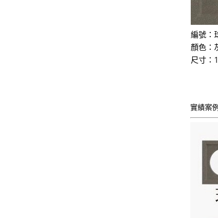
編號：
顏色：
尺寸：19
實績案