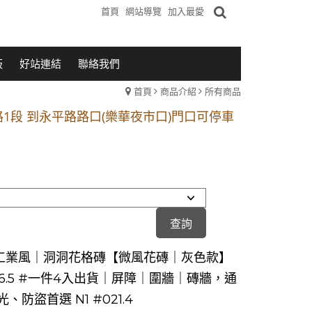
首頁
網站導覽
加入最愛
板
好站連結
聯絡我們
首頁
商品介紹
所有商品
1段 到永平路路口(樂華夜市口)門口可停車
站 2 號出口】往中山路1段139號約10分鐘
的客戶加入 LINE官方帳號@a0975005573
1段 到永平路路口(樂華夜市口)門口可停車
站 2 號出口】往中山路1段139號約10分鐘
的客戶加入 LINE官方帳號@a0975005573
工業風｜洞洞花格磚【微風花磚｜灰色款】
9X6.5 #一件4入出貨｜屏障｜圍牆｜磚牆，通
、防盜首選 N1 #021.4