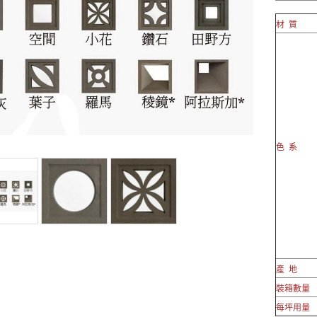
材 質
色 系
產 地
裝箱數量
每坪用量