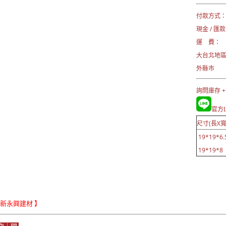
付款方式
現金 / 匯款
運 費：
大台北地區
外縣市 →
詢問庫存 +
官方Li
尺寸(長X寬
19*19*6.
19*19*8 
Le新永興建材 】