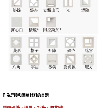
作為屏障和圍牆材料的首選
門前磚牆，通風、採光、防盜佳