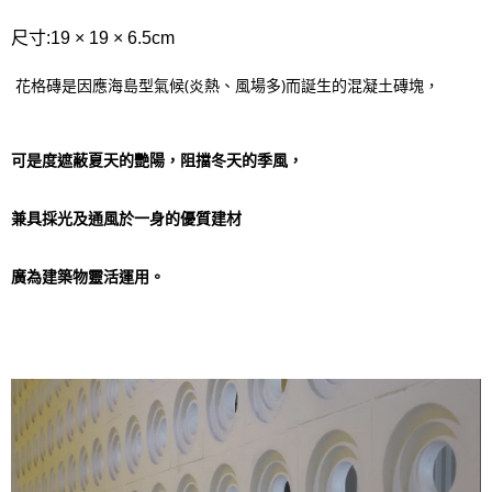
尺寸:19 × 19 × 6.5cm
花格磚是因應海島型氣候(炎熱、風場多)
而誕生的混凝土磚塊，
可是度遮蔽夏天的艷陽，阻擋冬天的季風，
兼具採光及通風於一身的優質建材
廣為建築物靈活運用。