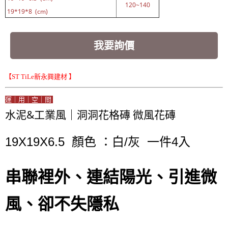
120~140
19*19*8 (cm)
我要詢價
【ST TiLe新永興建材 】
運｜用｜空｜間
水泥&工業風｜洞洞花格磚 微風花磚
19X19X6.5 顏色 ：白/灰 一件4入
串聯裡外、連結陽光、引進微
風、卻不失隱私