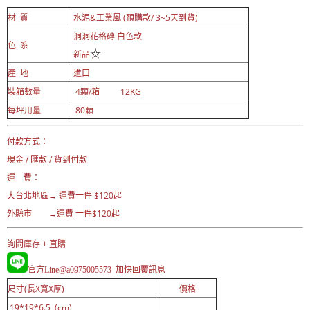
材 質
水泥&工業風 (預購款/ 3~5天到貨)
洞洞花格磚 白色款
色 系
☆
新品
產 地
進口
裝箱數量
4顆/箱 12KG
每坪用量
80顆
付款方式：
現金 / 匯款 / 貨到付款
運 費：
大台北地區→ 運費一
件 $120起
外縣市 →運費 一件$120起
詢問庫存 + 直購
官方Line@a0975005573 加快
回覆訊息
尺寸(長X寬X厚)
價格
19*19*6.5 (cm)