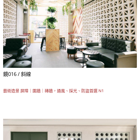
鏡016 / 斜線
藝術造景
屏障｜圍牆｜磚牆，通風、採光、防盜首選 N1