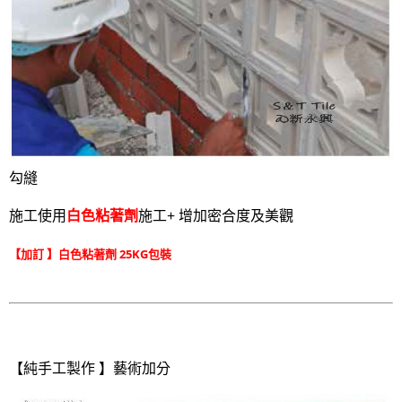
勾縫
施工使用
白色粘著劑
施工+ 增加密合度及美觀
【加訂 】白色粘著劑 25KG包裝
【純手工製作 】藝術加分