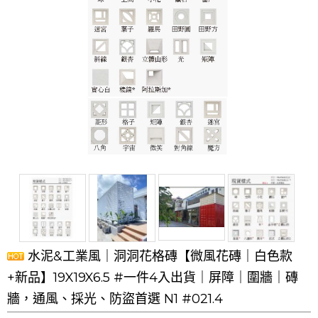
水泥&工業風｜洞洞花格磚【微風花磚｜白色款
+新品】19X19X6.5 #一件4入出貨｜屏障｜圍牆｜磚
牆，通風、採光、防盜首選 N1 #021.4