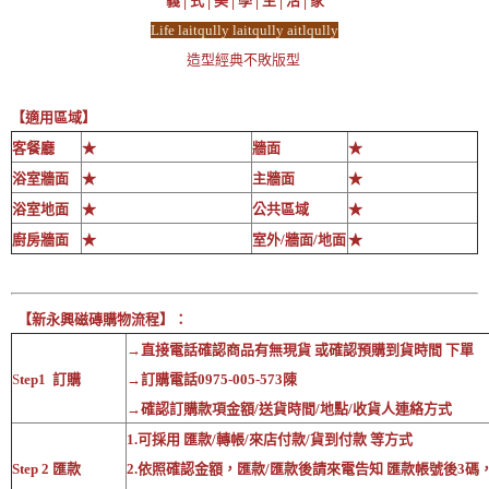
義│式│美│學│生│活│家
Life laitqully laitqully aitlqully
造型經典不敗版型
【適用區域】
客餐廳
★
牆面
★
浴室牆面
★
主牆面
★
浴室地面
★
公共區域
★
廚房牆面
★
室外/牆面/地面
★
【新永興磁磚購物流程】：
→直接電話確認商品有無現貨 或確認預購到貨時間 下單
S
tep1 訂購
→訂購電話0975-005-573陳
→確認訂購款項金額/送貨時間/地點/收貨人連絡方式
1.可採用 匯款/轉帳/來店付款/貨到付款 等方式
Step 2 匯款
2.依照確認金額，匯款/匯款後請來電告知 匯款帳號後3碼