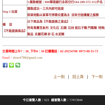
3.匯款帳號：008華南銀行永和分行164-200-372-312戶
匯款成功，三天內即可送貨
Step 3 出貨
卸貨地點以貨車可停靠位置為主 沒有分送樓層之服務
以下商品為【不能退換之貨品】：
備 註
所有馬賽克系列 文化石 石頭 石材 抿石子類 門檻類 特殊
【不能退換貨品】
製品 玄關花磚 砂 石 水泥類
營
業時間上午7：30_下午6：30 訂購電話：02-29254788 0975-00-55-73
Email：
shine4788@gmail.com
上一則
|
回上頁
|
下一則
今日瀏覽人數：
923
總瀏覽人數：
17413944