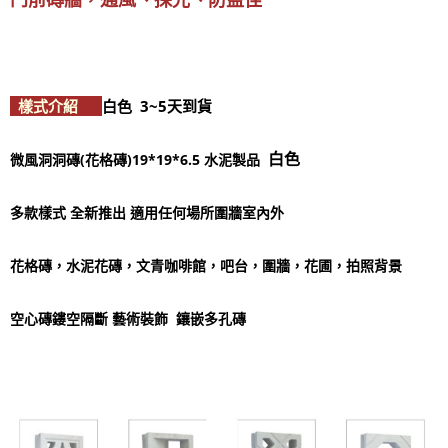
樣式介紹
白色 3~5天到貨
白色
微風洞洞磚(花格磚)19*19*6.5 水泥製品
多款樣式 全新推出 適用任何場所圍牆室內外
花格磚，水泥花磚，文青咖啡館，吧台，圍牆，花圃，拍照背景
空心磚鏤空隔斷 藝術裝飾 鑲嵌多孔磚