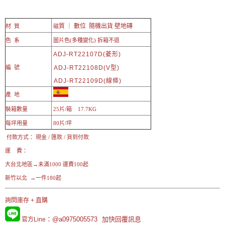
質 ｜ 數位 隨機出貨 壁地磚
材 質
磁
色 系
圖片色(多種變化) 拆箱不退
ADJ-RT22107D
(菱形)
編 號
ADJ-RT22108D
(V型)
ADJ-RT22109D
(線條)
產 地
裝箱數量
25片/箱 17.7KG
每坪用量
80片/坪
付款方式： 現金 / 匯款 / 貨到付款
運 費：
大台北地區→未滿1000 運費100起
新竹以北 →一件180起
詢問庫存 + 直購
：@a0975005573
加快回覆訊息
官方Line