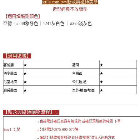
sttile.com.twv新永興磁磚美學
造型經典不敗版型
【
適用填縫劑顏色】
亞德士#248象牙色｜#241灰白色 ｜#273淺灰色
【適用區域】
客餐廳
★
牆面
★
浴室牆面
★
主牆面
★
浴室地面
★
公共區域
★
廚房牆面
★
室外/牆面/地面
★
【新永興磁磚購物流程】：
→直接電話確認商品有無現貨 或確認預購到貨時間 下單
Step1 訂購
→訂購電話0975-005-573陳
→確認訂購款項金額/送貨時間/地點/收貨人連絡方式