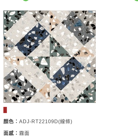
█
顏色：
ADJ-RT22109D(線條)
面感：
霧面