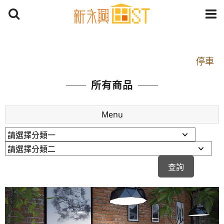
開車：中山路1段 到永平路路口(樂華夜市口)門口可
停車
捷運： 中和線【頂溪站 2 號出口】往中山路1段139
所有商品
號約10分鐘
原Line已滿 無法加Line好友 請親愛的客戶加入
Menu
LINE官方帳號@a0975005573
開車：中山路1段 到永平路路口(樂華夜市口)門口可
停車
捷運： 中和線【頂溪站 2 號出口】往中山路1段139
號約10分鐘
原Line已滿 無法加Line好友 請親愛的客戶加入
LINE官方帳號@a0975005573