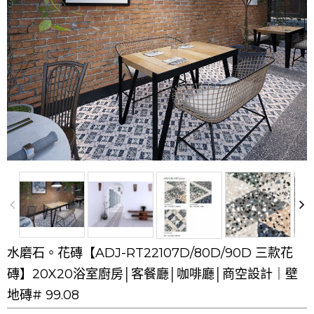
水磨石。花磚【ADJ-RT22107D/80D/90D 三款花
磚】20X20浴室廚房│客餐廳│咖啡廳│商空設計｜壁
地磚# 99.08