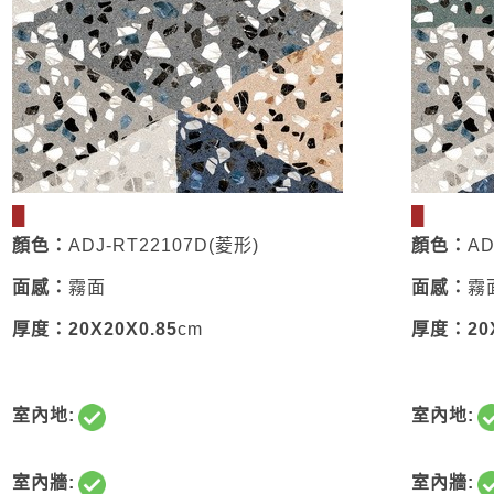
█
█
顏色：
ADJ-RT22107D(菱形)
顏色：
AD
面感：
霧面
面感：
霧
厚度：
20X20X0.85
cm
厚度：
20
室內地:
室內地:
室內牆:
室內牆: