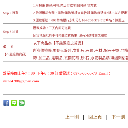
1.可採用 匯款/轉帳/來店付款/貨到付款 等方式
Step 2 匯款
2.依照確認金額，匯款/匯款後請來電告知 匯款帳號後3碼，以方便出
3.匯款帳號：008華南銀行永和分行164-200-372-312戶名：陳麗玉
匯款成功，三天內即可送貨
Step 3 出貨
卸貨地點以貨車可停靠位置為主 沒有分送樓層之服務
以下商品為【不能退換之貨品】：
備 註
所有修邊條,馬賽克系列 ,文化石 ,石頭 ,石材 ,抿石子類 ,門
【不能退換貨品】
磚 ,加工品 ,定製品 ,玄關花磚 ,砂 石 ,水泥製品類(填縫劑粘著劑
營業時間上午7：30_下午6：30 訂購電話：0975-00-55-73 Email：
shine4788@gmail.com
上一則
|
回上頁
|
下一則