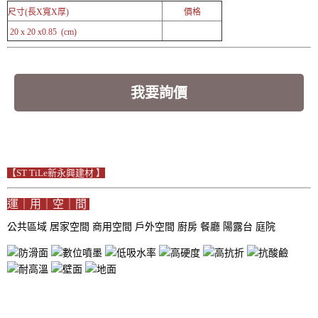
尺寸(長X寬X厚)
價格
20 x 20 x0.85 (cm)
我要詢價
【ST TiLe新永興建材 】
運｜用｜空｜間
公共區域
居家空間
商用空間
戶外空間
廚房
餐廳
陽露台
庭院