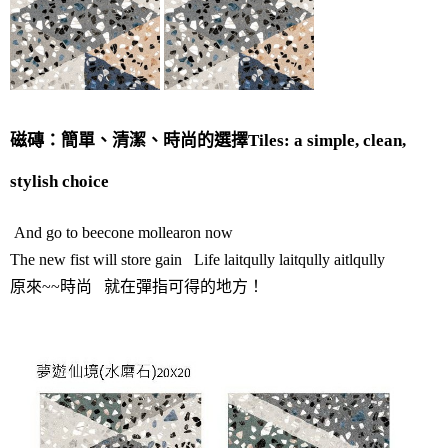
磁磚：簡單、清潔、時尚的選擇Tiles: a simple, clean,
stylish choice
And go to beecone mollearon now
The new fist will store gain Life laitqully laitqully aitlqully
原來~~時尚 就在彈指可得的地方！