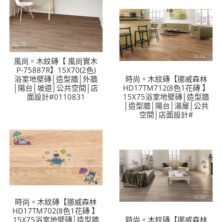
風尚。木紋磚【 風尚實木
P-75887R】15X70(2色)
浴室地壁磚│造型牆│外牆
時尚。木紋磚【挪威森林
│陽台│坡道│公共空間│店
HD17TM712(8色1花磚 】
面設計#0110831
15X75浴室地壁磚│造型牆
│造型牆│陽台│湯屋│公共
空間│店面設計#
時尚。木紋磚【挪威森林
HD17TM702(8色1花磚 】
15X75浴室地壁磚│造型牆
時尚。木紋磚【挪威森林