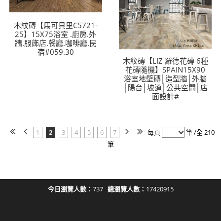
木紋磚【馬可貝里C5721-
25】15X75浴室 .廚房.外
牆.服飾店.餐廳.咖啡廳.民
宿#059.30
木紋磚【LIZ 羅德花磚 6種
花磚隨機】SPAIN15X90
浴室地壁磚│造型牆│外牆
│陽台│坡道│公共空間│店
面設計#
1
2
3
4
5
6
7
每頁
筆 /全 210
筆
今日瀏覽人數：
737
總瀏覽人數：
17420915