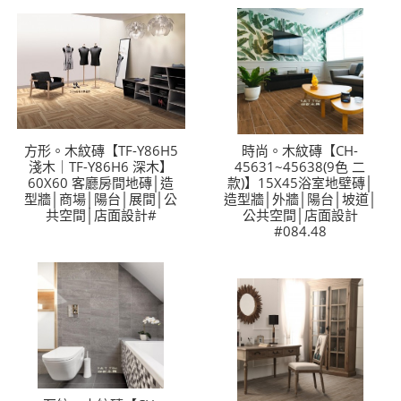
方形。木紋磚【TF-Y86H5
時尚。木紋磚【CH-
淺木｜TF-Y86H6 深木】
45631~45638(9色 二
60X60 客廳房間地磚│造
款)】15X45浴室地壁磚│
型牆│商場│陽台│展間│公
造型牆│外牆│陽台│坡道│
共空間│店面設計#
公共空間│店面設計
#084.48