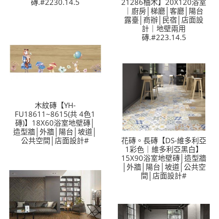
磚.#2230.14.5
21286柚木】20X120浴室
｜廚房│梯廳│客廳│陽台
露臺│商辦│民宿│店面設
計｜地壁兩用
磚.#223.14.5
木紋磚【YH-
FU18611~8615(共 4色1
磚)】18X60浴室地壁磚│
造型牆│外牆│陽台│坡道│
公共空間│店面設計#
花磚。長磚【DS-維多利亞
1彩色｜維多利亞黑白】
15X90浴室地壁磚│造型牆
│外牆│陽台│坡道│公共空
間│店面設計#