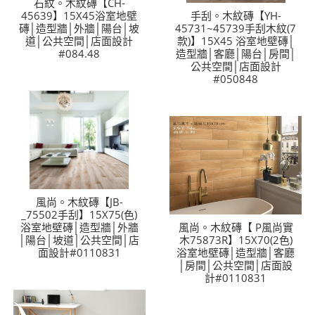
石紋。木紋磚【CH-
45639】15X45浴室地壁
手刮。木紋磚【YH-
磚│造型牆│外牆│陽台│坡
45731~45739手刮木紋(7
道│公共空間│店面設計
款)】15X45 浴室地壁磚│
#084.48
造型牆│客廳│陽台│房間│
公共空間│店面設計
#050848
風尚。木紋磚【JB-
_75502手刮】15X75(色)
浴室地壁磚│造型牆│外牆
風尚。木紋磚【 P風尚實
│陽台│坡道│公共空間│店
木75873R】15X70(2色)
面設計#0110831
浴室地壁磚│造型牆│客廳
│房間│公共空間│店面設
計#0110831