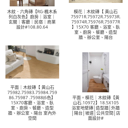
木紋．六角磚【RG-楓木系
模花｜木紋磚【 黃山石
列白灰色】廚房｜浴室｜
75971R.75972R.75973R.
玄關｜客廳｜民宿｜商業
75974R.75976R.75977R
設計#108.80.64
】15X70 客廳、浴室、臥
室、廚房、餐廳、造型
牆、辦公室、陽台
平面｜木紋磚【 黃山石
75982.75983.75984.759
86.75987 .75988(6色】
平面。模花｜木紋磚【黃
15X70客廳、浴室、臥
山石.10972】18.5X105
室、廚房、餐廳、造型
浴室地壁磚│造型牆│外牆
牆、辦公室、陽台 室內外
│陽台│坡道│公共空間│店
空間
面設計#