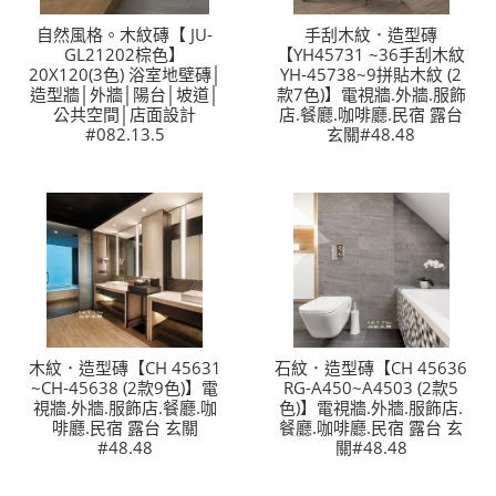
自然風格。木紋磚【 JU-
手刮木紋．造型磚
GL21202棕色】
【YH45731 ~36手刮木紋
20X120(3色) 浴室地壁磚│
YH-45738~9拼貼木紋 (2
造型牆│外牆│陽台│坡道│
款7色)】電視牆.外牆.服飾
公共空間│店面設計
店.餐廳.咖啡廳.民宿 露台
#082.13.5
玄關#48.48
木紋．造型磚【CH 45631
石紋．造型磚【CH 45636
~CH-45638 (2款9色)】電
RG-A450~A4503 (2款5
視牆.外牆.服飾店.餐廳.咖
色)】電視牆.外牆.服飾店.
啡廳.民宿 露台 玄關
餐廳.咖啡廳.民宿 露台 玄
#48.48
關#48.48