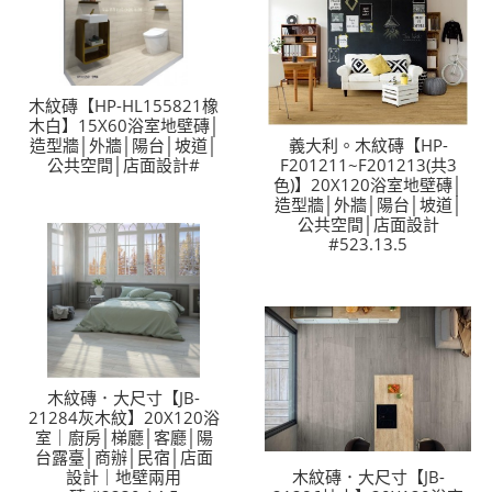
木紋磚【HP-HL155821橡
木白】15X60浴室地壁磚│
造型牆│外牆│陽台│坡道│
義大利。木紋磚【HP-
公共空間│店面設計#
F201211~F201213(共3
色)】20X120浴室地壁磚│
造型牆│外牆│陽台│坡道│
公共空間│店面設計
#523.13.5
木紋磚．大尺寸【JB-
21284灰木紋】20X120浴
室｜廚房│梯廳│客廳│陽
台露臺│商辦│民宿│店面
設計｜地壁兩用
木紋磚．大尺寸【JB-