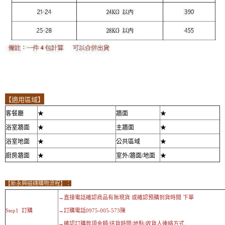
【適用區域】
客餐廳
★
牆面
★
浴室牆面
★
主牆面
★
浴室地面
★
公共區域
★
廚房牆面
★
室外/牆面/地面
★
【新永興磁磚購物流程】：
→直接電話確認商品有無現貨 或確認預購到貨時間 下單
Step1 訂購
→訂購電話0975-005-573陳
→確認訂購款項金額/送貨時間/地點/收貨人連絡方式