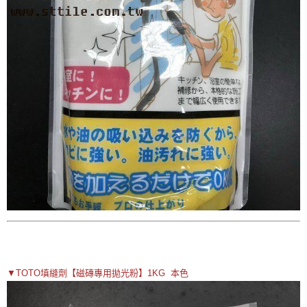
▼TOTO填縫劑【磁磚專用拋光粉】1KG 本色