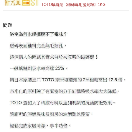
TOTO填縫劑【磁磚專用拋光粉】1KG
問題