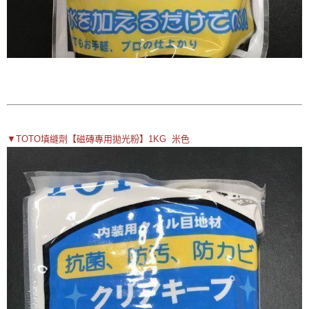
▼TOTO填縫劑【磁磚專用拋光粉】1KG 米色