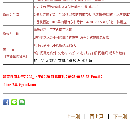
1.可採用 匯款/轉帳/來店付款/貨到付款 等方式
Step 2 匯款
2.依照確認金額，匯款/匯款後請來電告知 匯款帳號後3碼，以方便出
3.匯款帳號：008華南銀行永和分行164-200-372-312戶名：陳麗玉
匯款成功，三天內即可送貨
Step 3 出貨
卸貨地點以貨車可停靠位置為主 沒有分送樓層之服務
以下商品為【不能退換之貨品】：
備 註
所有馬賽克系列 文化石 石頭 石材 抿石子類 門檻類 特殊外牆磚
【不能退換貨品】
加工品 定製品 玄關花磚 砂 石 水泥類
營業時間上午7：30_下午6：30 訂購電話：0975-00-55-73 Email：
shine4788@gmail.com
上一則
|
回上頁
|
下一則