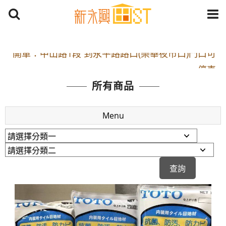
開車：中山路1段 到永平路路口(樂華夜市口)門口可
停車
捷運： 中和線【頂溪站 2 號出口】往中山路1段139
所有商品
號約10分鐘
原Line已滿 無法加Line好友 請親愛的客戶加入
Menu
LINE官方帳號@a0975005573
開車：中山路1段 到永平路路口(樂華夜市口)門口可
停車
捷運： 中和線【頂溪站 2 號出口】往中山路1段139
號約10分鐘
原Line已滿 無法加Line好友 請親愛的客戶加入
LINE官方帳號@a0975005573