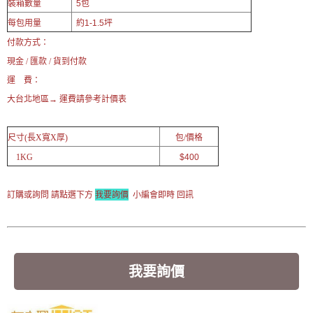
裝箱數量
5包
每包用量
約1-1.5坪
付款方式：
現金 / 匯款 / 貨到付款
運 費：
大台北地區→ 運費請參考計價表
尺寸(長X寬X厚)
包/價格
1KG
$400
訂購或詢問 請點選下方
我要詢價
小編會即時 回訊
我要詢價