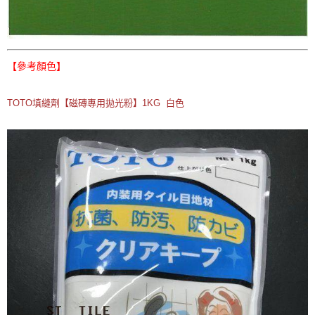
【參考顏色】
TOTO填縫劑【磁磚專用拋光粉】1KG 白色