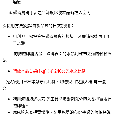
燥後
B. 磁磚縫請予留適当深度以便本品有埋入空間。
☆使用方法(翻譯自製品袋的日文説明)：
用刮刀、掃把等把磁磚縫裏的垃圾、灰塵清掃後再用刷
子之類
的把磁磚縫沾湿。磁磚表面的水請用乾布之類的軽軽擦
乾。
請依本品１袋(1kg)：約240cc的水之比例
(必須使用量杯等嚴守此比例、切勿只目視抓大概)均一混
合。
請用海綿填縫抹刀 等工具將填縫劑充分填入＆押實塡進
磁磚縫。
完成填入＆押實塡後、請用乾燥的布or擰過的海棉将磁