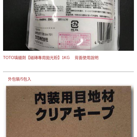
TOTO填縫劑【磁磚專用拋光粉】1KG 背面使用說明
外包裝/5包入