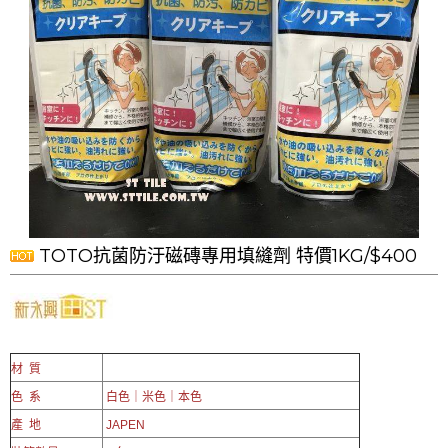
TOTO抗菌防汙磁磚專用填縫劑 特價1KG/$400
材 質
色 系
白色｜米色｜本色
產 地
JAPEN