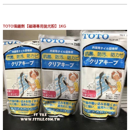
TOTO填縫劑【磁磚專用拋光粉】1KG