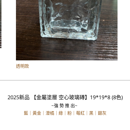
透明款
2025新品 【金屬塗層 空心玻璃磚】19*19*8 (8色)
~強 勢 推 出~
藍｜黃金｜澄橘｜綠｜粉｜莓紅｜黑｜銀灰