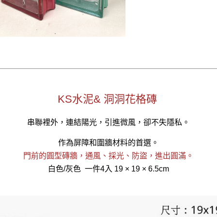
KS水泥& 洞洞花格磚
串聯裡外，連結陽光，引進微風，卻不失隱私。
作為屏障和圍牆材料的首選。
門前的圓型磚牆，通風、採光、防盜，進出圓滿。
白色/灰色 一件4入 19 × 19 × 6.5cm