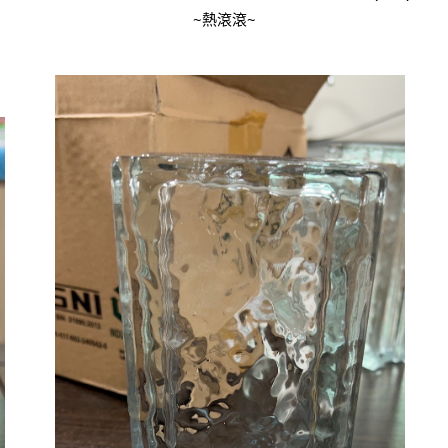
~熱滾滾~