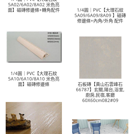
5A02/6A02/8A02 米色亮
面】磁磚修邊條+轉角配件
1/4圓｜PVC【大理石紋
5A09/6A09/8A09 】磁磚
修邊條+內角/外角 配件
1/4圓｜PVC【大理石紋
5A10/6A10/8A10 米色亮
面】磁磚修邊條
石板磚【黃山石雲峰石
66787】玄關,陽台,浴室,
廚房,民宿,客廳
60X60cm082#09