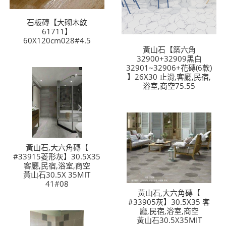
石板磚【大砌木紋
61711】
60X120cm028#4.5
黃山石【築六角
32900+32909黑白
32901~32906+花磚(6款)
】26X30 止滑,客廳,民宿,
浴室,商空75.55
黃山石,大六角磚【
#33915菱形灰】30.5X35
客廳,民宿,浴室,商空
黃山石30.5X 35MIT
41#08
黃山石,大六角磚【
#33905灰】30.5X35 客
廳,民宿,浴室,商空
黃山石30.5X35MIT