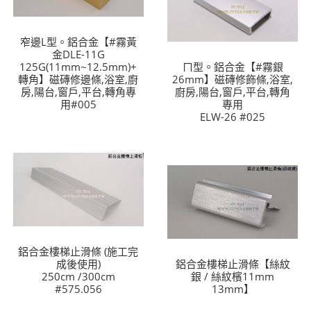
窄邊L型。鋁合金【#霧黃
金DLE-11G
125G(11mm~12.5mm)+
ㄇ型。鋁合金【#霧銀
轉角】磁磚修邊條,浴室,廚
26mm】磁磚修飾條,浴室,
房,陽台,窗戶,平台,轉角專
廚房,陽台,窗戶,平台,轉角
用#005
專用
ELW-26 #025
鋁合金樓梯止滑條 (施工完
成後使用)
鋁合金樓梯止滑條【絲紋
250cm /300cm
銀 / 絲紋檳11mm
#575.056
13mm】