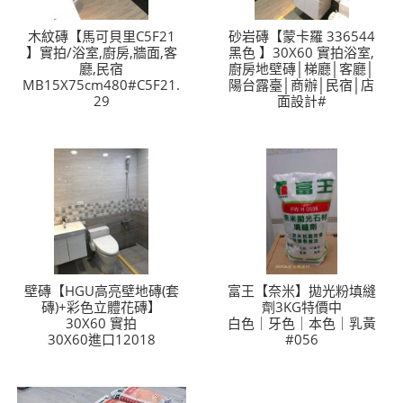
木紋磚【馬可貝里C5F21
砂岩磚【蒙卡羅 336544
】實拍/浴室,廚房,牆面,客
黑色 】30X60 實拍浴室,
廳,民宿
廚房地壁磚│梯廳│客廳│
MB15X75cm480#C5F21.
陽台露臺│商辦│民宿│店
29
面設計#
壁磚【HGU高亮壁地磚(套
富王【奈米】拋光粉填縫
磚)+彩色立體花磚】
劑3KG特價中
30X60 實拍
白色｜牙色｜本色｜乳黃
30X60進口12018
#056