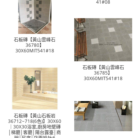
41#08
石板磚【黃山雲峰石
36780】
30X60MIT541#18
石板磚【黃山雲峰石
36785】
30X60MIT541#18
石板磚【黃山石板岩
36712~718(6色)】30X60
｜30X30浴室,廚房地壁磚
│梯廳│客廳│陽台露臺│商
辦│民宿│店面設計#