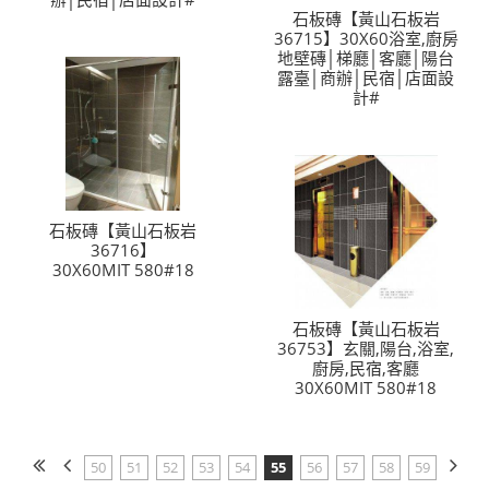
石板磚【黃山石板岩
36715】30X60浴室,廚房
地壁磚│梯廳│客廳│陽台
露臺│商辦│民宿│店面設
計#
石板磚【黃山石板岩
36716】
30X60MIT 580#18
石板磚【黃山石板岩
36753】玄關,陽台,浴室,
廚房,民宿,客廳
30X60MIT 580#18
50
51
52
53
54
55
56
57
58
59