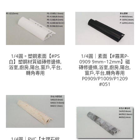
1/4圓。塑鋼素面【#PS
1/4圓｜素面【#霧黑P-
白】塑鋼材質磁磚修邊條,
0909 9mm~12mm】磁
浴室,廚房,陽台,窗戶,平台,
磚修邊條,浴室,廚房,陽台,
轉角專用
窗戶,平台,轉角專用
P0909/P1009/P1209
#051
1/4圓｜PVC【大理石紋