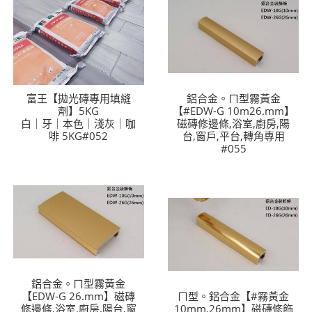
富王【拋光磚專用填縫
鋁合金。ㄇ型霧黃金
劑】5KG
【#EDW-G 10m26.mm】
白｜牙｜本色｜淺灰｜咖
磁磚修邊條,浴室,廚房,陽
啡 5KG#052
台,窗戶,平台,轉角專用
#055
鋁合金。ㄇ型霧黃金
【EDW-G 26.mm】磁磚
ㄇ型。鋁合金【#霧黃金
修邊條,浴室,廚房,陽台,窗
10mm.26mm】磁磚修飾