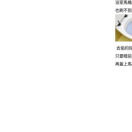
浴室馬桶
也刷不到
去垢的好
只要睡前
再蓋上馬