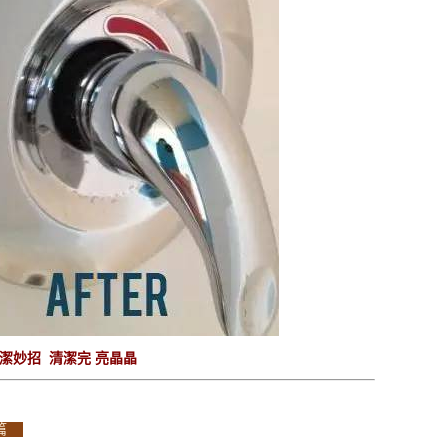
潔妙招 清潔完 亮晶晶
桶篇