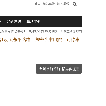
首頁
網站導覽
加入最愛
板
好站連結
聯絡我們
超級實用住宅知識王
風水好不好-格局救援王
浴室清潔妙招
1段 到永平路路口(樂華夜市口)門口可停車
站 2 號出口】往中山路1段139號約10分鐘
的客戶加入 LINE官方帳號@a0975005573
1段 到永平路路口(樂華夜市口)門口可停車
風水好不好-格局救援王
站 2 號出口】往中山路1段139號約10分鐘
的客戶加入 LINE官方帳號@a0975005573