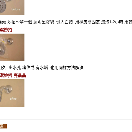
頭 妙招～拿一個 透明塑膠袋 倒入白醋 用橡皮筋固定 浸泡1-2小時 用
潔妙招
久 出水孔 堵住或 有水垢 也用同樣方法解決
潔妙招-亮晶晶
龍頭