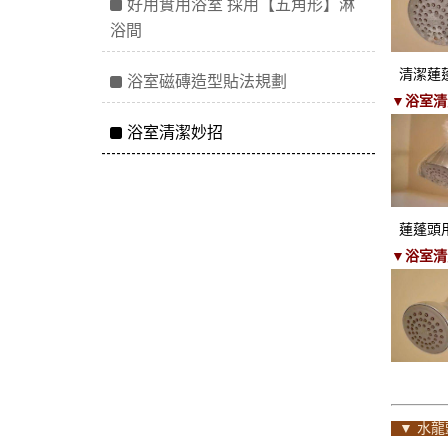
好用實用浴室 採用【五角形】淋
浴間
清潔蓮蓬
浴室磁磚造型貼法規劃
▼浴室清
浴室清潔妙招
蓮蓬頭用
▼浴室清
▼ 水