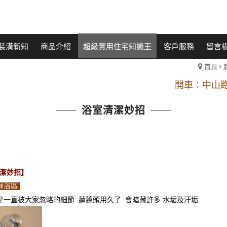
裝潢新知
商品介紹
超級實用住宅知識王
客戶服務
留言
首頁
開車：中山路
捷運： 中和線【頂溪
浴室清潔妙招
原Line已滿 無法加Line好友 請親愛
開車：中山路
捷運： 中和線【頂溪
原Line已滿 無法加Line好友 請親愛
潔妙招】
淋浴區
一直被大家忽略的細節 蓮蓬頭用久了 會暗藏許多 水垢及汙垢