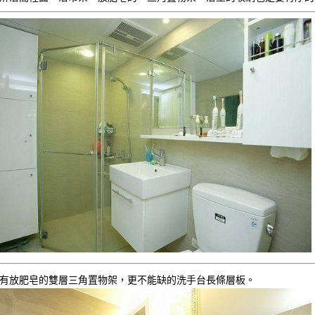
有放肥皂的雙層三角置物架，更不能缺的洗手台長條層板。