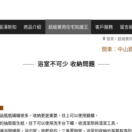
裝潢新知
商品介紹
超級實用住宅知識王
客戶服務
留言
首頁
超級實
開車：中山路
捷運： 中和線【頂溪
浴室不可少 收納問題
原Line已滿 無法加Line好友 請親愛
開車：中山路
捷運： 中和線【頂溪
原Line已滿 無法加Line好友 請親愛
納
品瓶瓶罐罐很多，收納更是重要，往上可以使用鏡櫃，
的抽取衛生紙，往下可以使用洗手台下櫃，收清潔劑與清潔工具，
淋浴間裡面，浴巾架、放肥皂的、三角置物架，浴室的收納也是要有序的