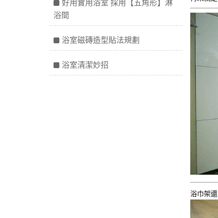
好用實用浴室 採用【五角形】淋
浴間
浴室磁磚造型貼法規劃
浴室清潔妙招
浴巾架還