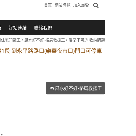
首頁
網站導覽
加入最愛
板
好站連結
聯絡我們
用住宅知識王
風水好不好-格局救援王
浴室不可少 收納問題
1段 到永平路路口(樂華夜市口)門口可停車
站 2 號出口】往中山路1段139號約10分鐘
的客戶加入 LINE官方帳號@a0975005573
1段 到永平路路口(樂華夜市口)門口可停車
風水好不好-格局救援王
站 2 號出口】往中山路1段139號約10分鐘
的客戶加入 LINE官方帳號@a0975005573
。